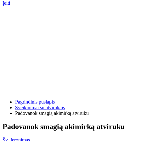
Įeiti
Pagrindinis puslapis
Sveikinimai su atvirukais
Padovanok smagią akimirką atviruku
Padovanok smagią akimirką atviruku
Šv. Jeronimas