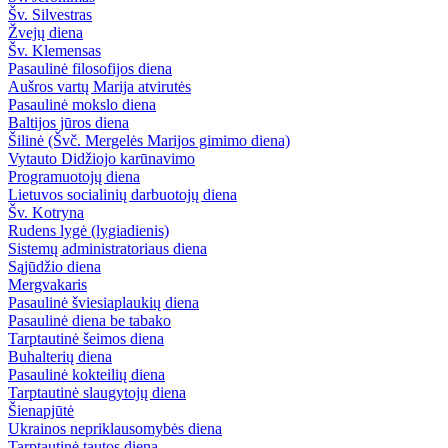
Šv. Silvestras
Žvejų diena
Šv. Klemensas
Pasaulinė filosofijos diena
Aušros vartų Marija atvirutės
Pasaulinė mokslo diena
Baltijos jūros diena
Šilinė (Švč. Mergelės Marijos gimimo diena)
Vytauto Didžiojo karūnavimo
Programuotojų diena
Lietuvos socialinių darbuotojų diena
Šv. Kotryna
Rudens lygė (lygiadienis)
Sistemų administratoriaus diena
Sąjūdžio diena
Mergvakaris
Pasaulinė šviesiaplaukių diena
Pasaulinė diena be tabako
Tarptautinė šeimos diena
Buhalterių diena
Pasaulinė kokteilių diena
Tarptautinė slaugytojų diena
Šienapjūtė
Ukrainos nepriklausomybės diena
Tarptautinė tautos diena