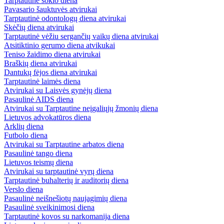
Tarptautinė šokio diena
Pavasario šauktuvės atvirukai
Tarptautinė odontologų diena atvirukai
Skėčių diena atvirukai
Tarptautinė vėžiu sergančių vaikų diena atvirukai
Atsitiktinio gerumo diena atvikukai
Teniso žaidimo diena atvirukai
Braškių diena atvirukai
Dantukų fėjos diena atvirukai
Tarptautinė laimės diena
Atvirukai su Laisvės gynėjų diena
Pasaulinė AIDS diena
Atvirukai su Tarptautine neįgaliųjų žmonių diena
Lietuvos advokatūros diena
Arklių diena
Futbolo diena
Atvirukai su Tarptautine arbatos diena
Pasaulinė tango diena
Lietuvos teismų diena
Atvirukai su tarptautinė vyrų diena
Tarptautinė buhalterių ir auditorių diena
Verslo diena
Pasaulinė neišnešiotų naujagimių diena
Pasaulinė sveikinimosi diena
Tarptautinė kovos su narkomanija diena