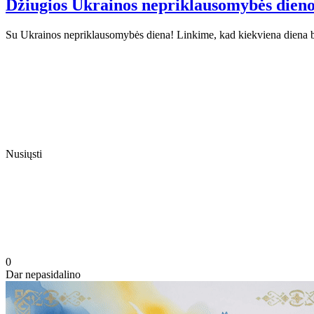
Džiugios Ukrainos nepriklausomybės dienos –
Su Ukrainos nepriklausomybės diena! Linkime, kad kiekviena diena b
Nusiųsti
0
Dar nepasidalino