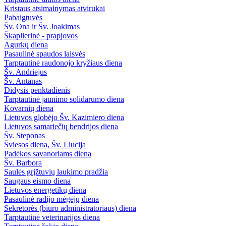
Kristaus atsimainymas atvirukai
Pabaigtuvės
Šv. Ona ir Šv. Joakimas
Škaplierinė - prapjovos
Agurkų diena
Pasaulinė spaudos laisvės
Tarptautinė raudonojo kryžiaus diena
Šv. Andriejus
Šv. Antanas
Didysis penktadienis
Tarptautinė jaunimo solidarumo diena
Kovarnių diena
Lietuvos globėjo Šv. Kazimiero diena
Lietuvos samariečių bendrijos diena
Šv. Steponas
Šviesos diena, Šv. Liucija
Padėkos savanoriams diena
Šv. Barbora
Saulės grįžtuvių laukimo pradžia
Saugaus eismo diena
Lietuvos energetikų diena
Pasaulinė radijo mėgėjų diena
Sekretorės (biuro administratoriaus) diena
Tarptautinė veterinarijos diena