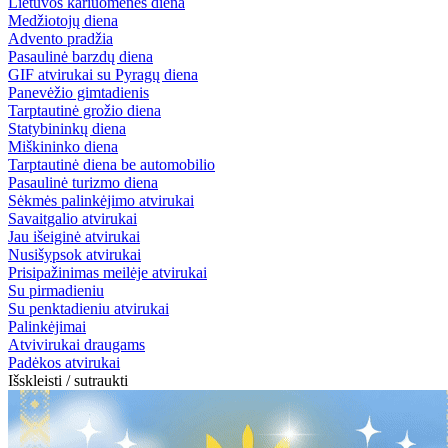
Lietuvos kariuomenės diena
Medžiotojų diena
Advento pradžia
Pasaulinė barzdų diena
GIF atvirukai su Pyragų diena
Panevėžio gimtadienis
Tarptautinė grožio diena
Statybininkų diena
Miškininko diena
Tarptautinė diena be automobilio
Pasaulinė turizmo diena
Sėkmės palinkėjimo atvirukai
Savaitgalio atvirukai
Jau išeiginė atvirukai
Nusišypsok atvirukai
Prisipažinimas meilėje atvirukai
Su pirmadieniu
Su penktadieniu atvirukai
Palinkėjimai
Atvivirukai draugams
Padėkos atvirukai
Išskleisti / sutraukti