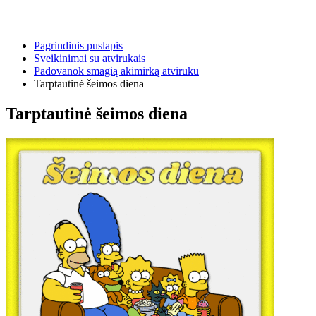
Pagrindinis puslapis
Sveikinimai su atvirukais
Padovanok smagią akimirką atviruku
Tarptautinė šeimos diena
Tarptautinė šeimos diena