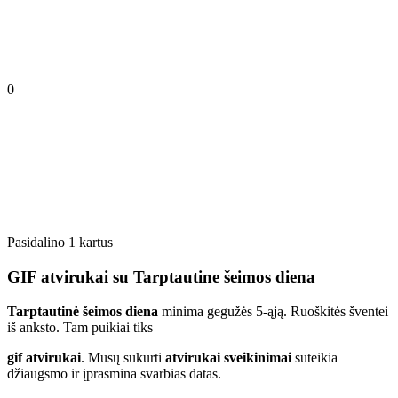
0
Pasidalino 1 kartus
GIF atvirukai su Tarptautine šeimos diena
Tarptautinė šeimos diena
minima gegužės 5-ąją. Ruoškitės šventei
iš anksto. Tam puikiai tiks
gif atvirukai
. Mūsų sukurti
atvirukai sveikinimai
suteikia
džiaugsmo ir įprasmina svarbias datas.