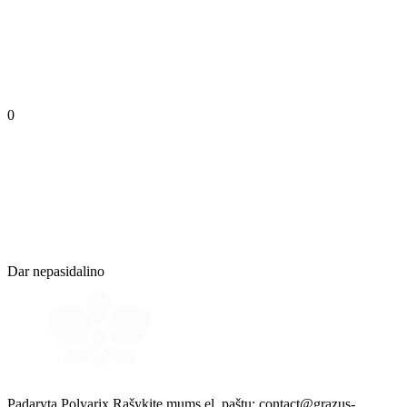
0
Dar nepasidalino
Padaryta Polyarix
Rašykite mums el. paštu:
contact@grazus-