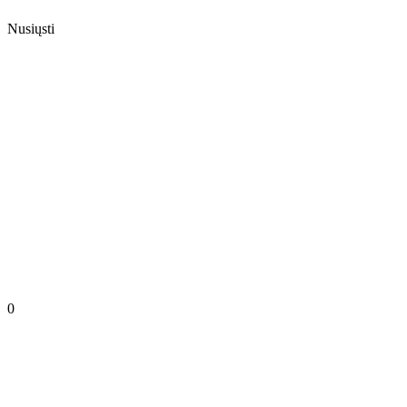
Nusiųsti
0