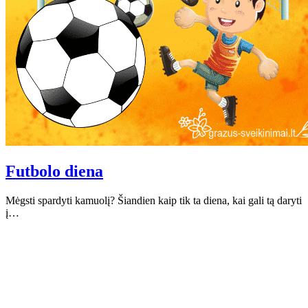
Futbolo diena
Mėgsti spardyti kamuolį? Šiandien kaip tik ta diena, kai gali tą daryti
į…