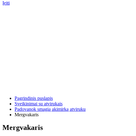
Įeiti
Pagrindinis puslapis
Sveikinimai su atvirukais
Padovanok smagią akimirką atviruku
Mergvakaris
Mergvakaris