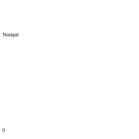
Nusiųsti
0