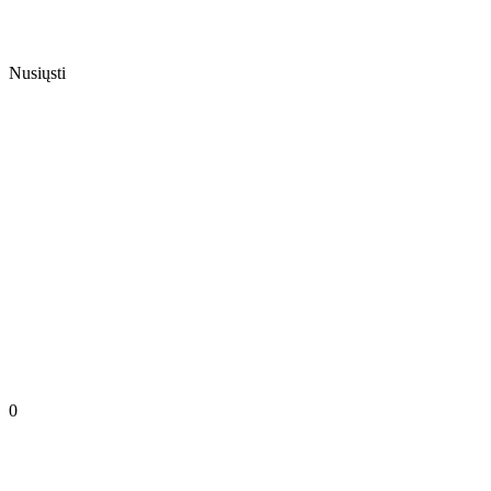
Nusiųsti
0