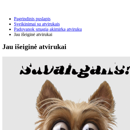
Pagrindinis puslapis
Sveikinimai su atvirukais
Padovanok smagią akimirką atviruku
Jau išeiginė atvirukai
Jau išeiginė atvirukai