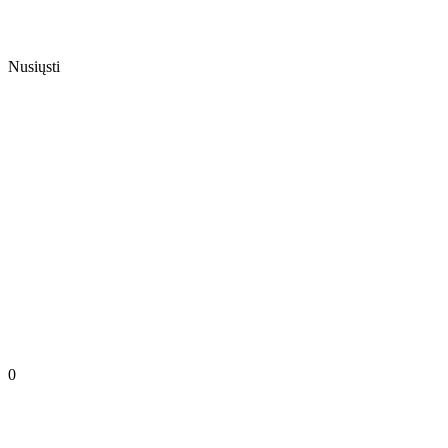
Nusiųsti
0