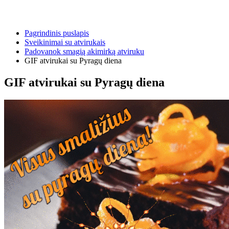
Pagrindinis puslapis
Sveikinimai su atvirukais
Padovanok smagią akimirką atviruku
GIF atvirukai su Pyragų diena
GIF atvirukai su Pyragų diena