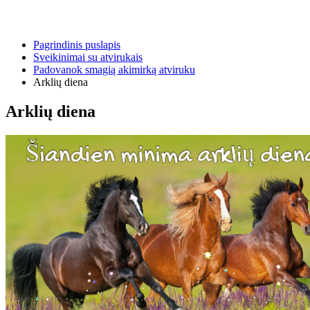
Pagrindinis puslapis
Sveikinimai su atvirukais
Padovanok smagią akimirką atviruku
Arklių diena
Arklių diena