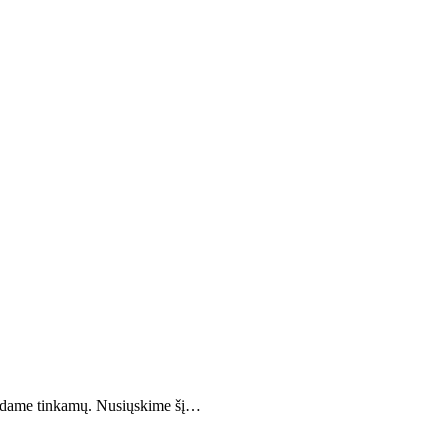
erandame tinkamų. Nusiųskime šį…