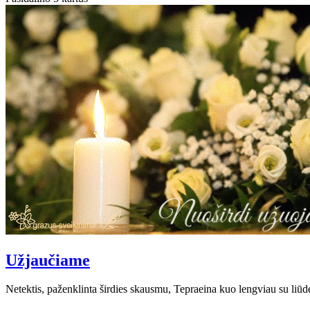
Užjaučiame
Netektis, paženklinta širdies skausmu, Tepraeina kuo lengviau su liūd