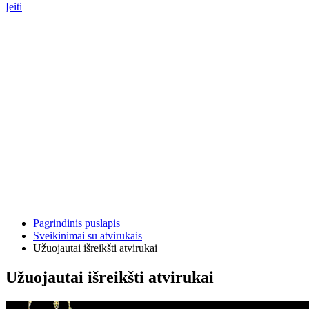
Įeiti
Pagrindinis puslapis
Sveikinimai su atvirukais
Užuojautai išreikšti atvirukai
Užuojautai išreikšti atvirukai