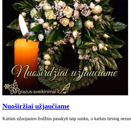
Nuoširžiai užjaučiame
Kartais užuojautos žodžius pasakyti taip sunku, o kartais tiesiog n