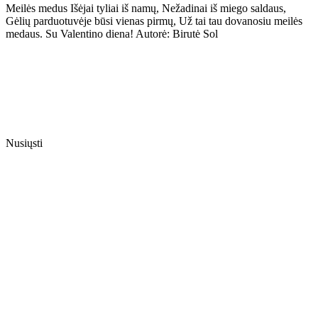
Meilės medus Išėjai tyliai iš namų, Nežadinai iš miego saldaus,
Gėlių parduotuvėje būsi vienas pirmų, Už tai tau dovanosiu meilės
medaus. Su Valentino diena! Autorė: Birutė Sol
Nusiųsti