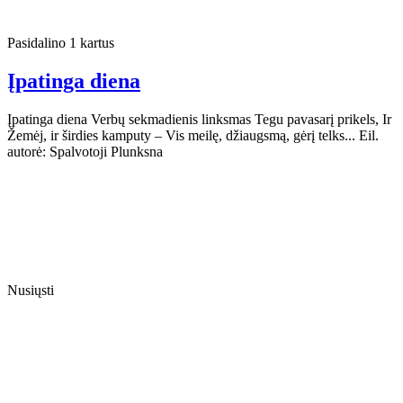
Pasidalino 1 kartus
Įpatinga diena
Įpatinga diena Verbų sekmadienis linksmas Tegu pavasarį prikels, Ir
Žemėj, ir širdies kamputy – Vis meilę, džiaugsmą, gėrį telks... Eil.
autorė: Spalvotoji Plunksna
Nusiųsti