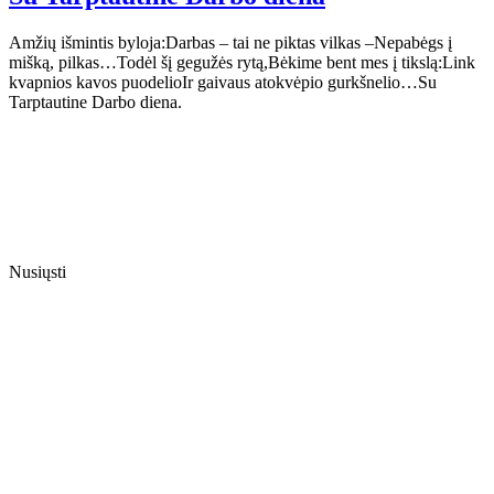
Amžių išmintis byloja:Darbas – tai ne piktas vilkas –Nepabėgs į
mišką, pilkas…Todėl šį gegužės rytą,Bėkime bent mes į tikslą:Link
kvapnios kavos puodelioIr gaivaus atokvėpio gurkšnelio…Su
Tarptautine Darbo diena.
Nusiųsti