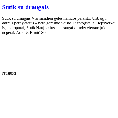
Sutik su draugais
Sutik su draugais Visi šiandien gėles namuos palaisto, Užbaigti
darbus pernykščius – nėra geresnio vaisto. Ir sprogsta jau fejerverkai
lyg pumpurai, Sutik Naujuosius su draugais, liūdėt vienam juk
negerai. Autorė: Birutė Sol
Nusiųsti