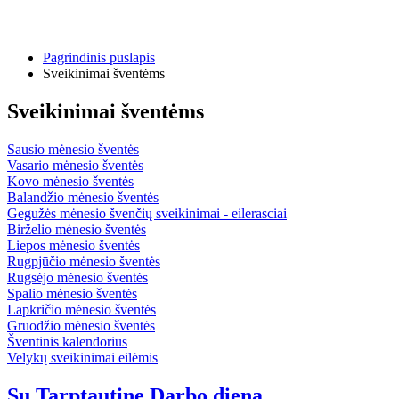
Pagrindinis puslapis
Sveikinimai šventėms
Sveikinimai šventėms
Sausio mėnesio šventės
Vasario mėnesio šventės
Kovo mėnesio šventės
Balandžio mėnesio šventės
Gegužės mėnesio švenčių sveikinimai - eilerasciai
Birželio mėnesio šventės
Liepos mėnesio šventės
Rugpjūčio mėnesio šventės
Rugsėjo mėnesio šventės
Spalio mėnesio šventės
Lapkričio mėnesio šventės
Gruodžio mėnesio šventės
Šventinis kalendorius
Velykų sveikinimai eilėmis
Su Tarptautine Darbo diena