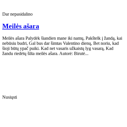
Dar nepasidalino
Meilės ašara
Meilės ašara Palydėk šiandien mane iki namų, Pakštelk į žandą, kai
nebūsiu budri, Gal bus dar šimtas Valentino dienų, Bet noriu, kad
šioji būtų ypač puiki. Kad net vasaris užkaistų lyg vasarą, Kad
žandu riedėtų šilta meilės ašara. Autorė: Birutė...
Nusiųsti