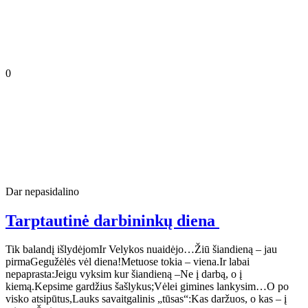
0
Dar nepasidalino
Tarptautinė darbininkų diena
Tik balandį išlydėjomIr Velykos nuaidėjo…Žiū šiandieną – jau
pirmaGegužėlės vėl diena!Metuose tokia – viena.Ir labai
nepaprasta:Jeigu vyksim kur šiandieną –Ne į darbą, o į
kiemą.Kepsime gardžius šašlykus;Vėlei gimines lankysim…O po
visko atsipūtus,Lauks savaitgalinis „tūsas“:Kas daržuos, o kas – į