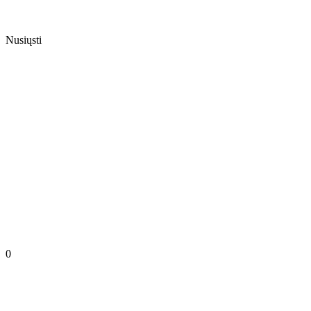
Nusiųsti
0