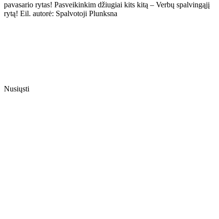
pavasario rytas! Pasveikinkim džiugiai kits kitą – Verbų spalvingąjį
rytą! Eil. autorė: Spalvotoji Plunksna
Nusiųsti