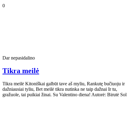
0
Dar nepasidalino
Tikra meilė
Tikra meilė Kitoniškai galbūt tave aš myliu, Rankutę bučiuoju ir
dažniausiai tyliu, Bet meilė tikra nutinka ne taip dažnai Ir tu,
gražuole, tai puikiai žinai. Su Valentino diena! Autorė: Birutė Sol