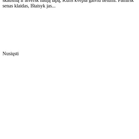
skausmą Ir atversk naują lapą, Kuris kvepia gaiviu lietumi. Pamiršk
senas klaidas, Ištaisyk jas...
Nusiųsti