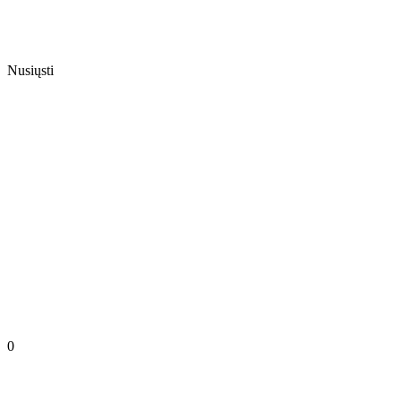
Nusiųsti
0