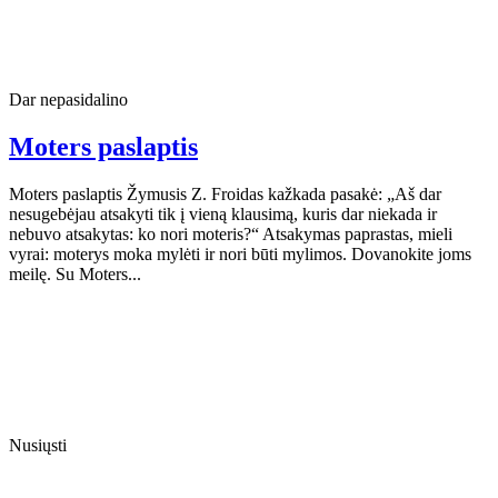
Dar nepasidalino
Moters paslaptis
Moters paslaptis Žymusis Z. Froidas kažkada pasakė: „Aš dar
nesugebėjau atsakyti tik į vieną klausimą, kuris dar niekada ir
nebuvo atsakytas: ko nori moteris?“ Atsakymas paprastas, mieli
vyrai: moterys moka mylėti ir nori būti mylimos. Dovanokite joms
meilę. Su Moters...
Nusiųsti