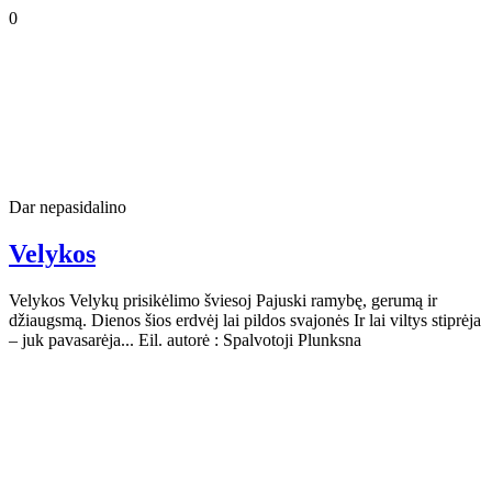
0
Dar nepasidalino
Velykos
Velykos Velykų prisikėlimo šviesoj Pajuski ramybę, gerumą ir
džiaugsmą. Dienos šios erdvėj lai pildos svajonės Ir lai viltys stiprėja
– juk pavasarėja... Eil. autorė : Spalvotoji Plunksna