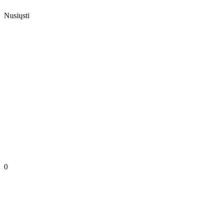
Nusiųsti
0