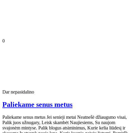
0
Dar nepasidalino
Paliekame senus metus
Paliekame senus metus Jei senieji metai Neatnešė džiaugsmo visai,
Palik juos užnugary, Leisk skambėt Naujiesiems, Su naujom
svajonėm mintyse. Palik blogus atsiminimus, Kurie kelia liūdesį ir