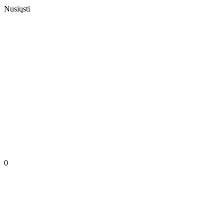
Nusiųsti
0