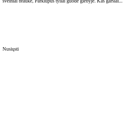
švelniai braukė, Parklupus tyliai guodė glėbyje. Kas garsiai...
Nusiųsti