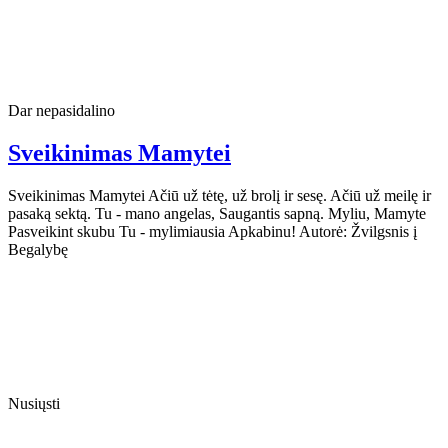
Dar nepasidalino
Sveikinimas Mamytei
Sveikinimas Mamytei Ačiū už tėtę, už brolį ir sesę. Ačiū už meilę ir
pasaką sektą. Tu - mano angelas, Saugantis sapną. Myliu, Mamyte
Pasveikint skubu Tu - mylimiausia Apkabinu! Autorė: Žvilgsnis į
Begalybę
Nusiųsti