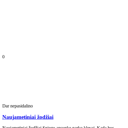
0
Dar nepasidalino
Naujametiniai žodžiai
Naujametiniai žodžiai Sniegu apsunkę parko klevai, Kada bus