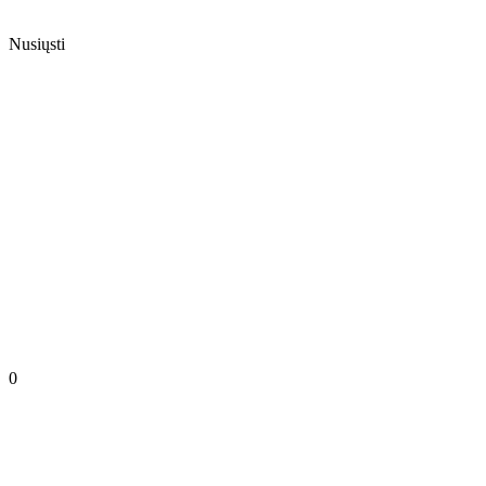
Nusiųsti
0