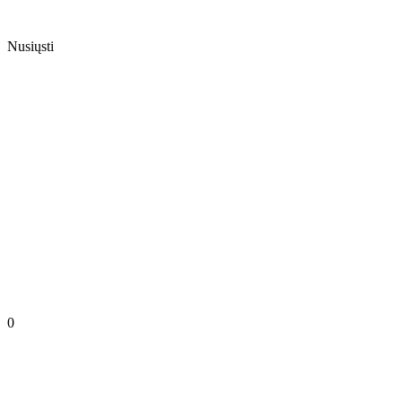
Nusiųsti
0