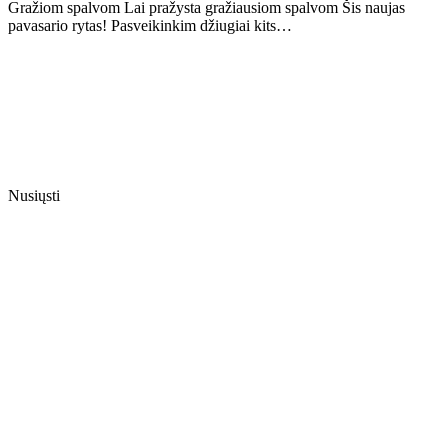
Gražiom spalvom Lai pražysta gražiausiom spalvom Šis naujas
pavasario rytas! Pasveikinkim džiugiai kits…
Nusiųsti