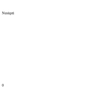
Nusiųsti
0