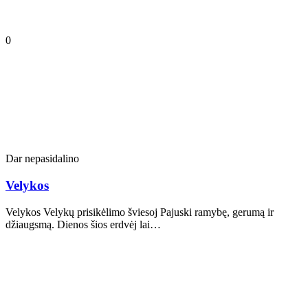
0
Dar nepasidalino
Velykos
Velykos Velykų prisikėlimo šviesoj Pajuski ramybę, gerumą ir
džiaugsmą. Dienos šios erdvėj lai…