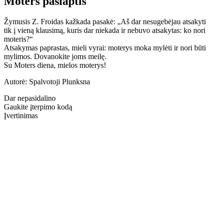
Moters paslaptis
Žymusis Z. Froidas kažkada pasakė: „Aš dar nesugebėjau atsakyti
tik į vieną klausimą, kuris dar niekada ir nebuvo atsakytas: ko nori
moteris?“
Atsakymas paprastas, mieli vyrai: moterys moka mylėti ir nori būti
mylimos. Dovanokite joms meilę.
Su Moters diena, mielos moterys!
Autorė: Spalvotoji Plunksna
Dar nepasidalino
Gaukite įterpimo kodą
Įvertinimas