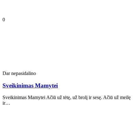
0
Dar nepasidalino
Sveikinimas Mamytei
Sveikinimas Mamytei Ačiū už tėtę, už brolį ir sesę. Ačiū už meilę
ir…