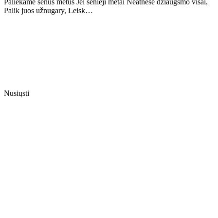
Paliekame senus metus Jei senieji metai Neatnešė džiaugsmo visai,
Palik juos užnugary, Leisk…
Nusiųsti