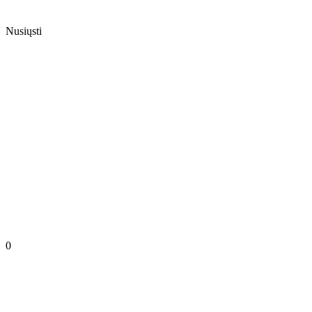
Nusiųsti
0