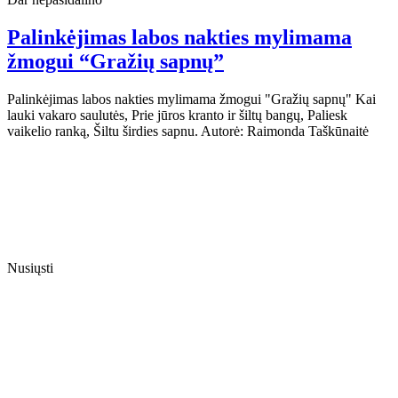
Palinkėjimas labos nakties mylimama
žmogui “Gražių sapnų”
Palinkėjimas labos nakties mylimama žmogui "Gražių sapnų" Kai
lauki vakaro saulutės, Prie jūros kranto ir šiltų bangų, Paliesk
vaikelio ranką, Šiltu širdies sapnu. Autorė: Raimonda Taškūnaitė
Nusiųsti