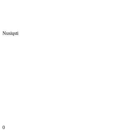
Nusiųsti
0