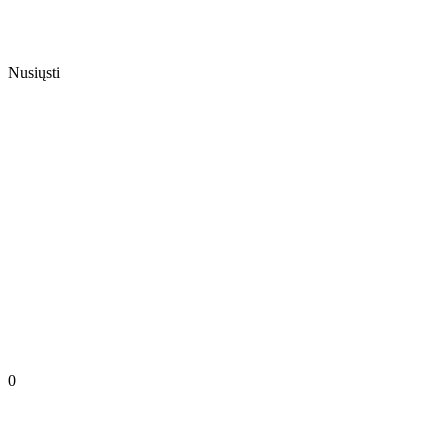
Nusiųsti
0