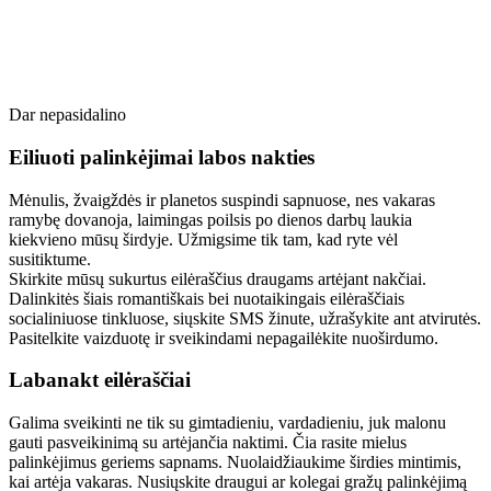
Dar nepasidalino
Eiliuoti palinkėjimai labos nakties
Mėnulis, žvaigždės ir planetos suspindi sapnuose, nes vakaras
ramybę dovanoja, laimingas poilsis po dienos darbų laukia
kiekvieno mūsų širdyje. Užmigsime tik tam, kad ryte vėl
susitiktume.
Skirkite mūsų sukurtus eilėraščius draugams artėjant nakčiai.
Dalinkitės šiais romantiškais bei nuotaikingais eilėraščiais
socialiniuose tinkluose, siųskite SMS žinute, užrašykite ant atvirutės.
Pasitelkite vaizduotę ir sveikindami nepagailėkite nuoširdumo.
Labanakt eilėraščiai
Galima sveikinti ne tik su gimtadieniu, vardadieniu, juk malonu
gauti pasveikinimą su artėjančia naktimi. Čia rasite mielus
palinkėjimus geriems sapnams. Nuolaidžiaukime širdies mintimis,
kai artėja vakaras. Nusiųskite draugui ar kolegai gražų palinkėjimą