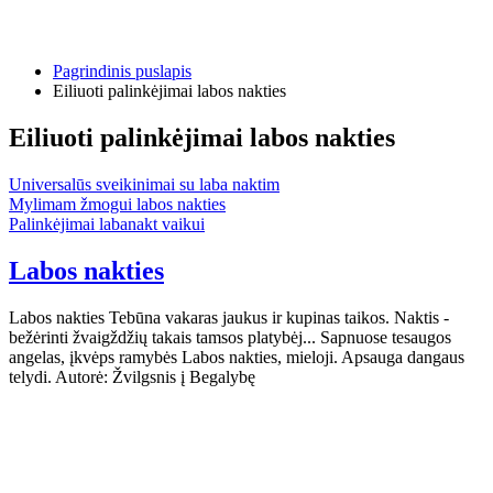
Pagrindinis puslapis
Eiliuoti palinkėjimai labos nakties
Eiliuoti palinkėjimai labos nakties
Universalūs sveikinimai su laba naktim
Mylimam žmogui labos nakties
Palinkėjimai labanakt vaikui
Labos nakties
Labos nakties Tebūna vakaras jaukus ir kupinas taikos. Naktis -
bežėrinti žvaigždžių takais tamsos platybėj... Sapnuose tesaugos
angelas, įkvėps ramybės Labos nakties, mieloji. Apsauga dangaus
telydi. Autorė: Žvilgsnis į Begalybę