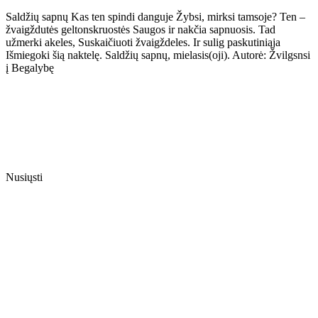
Saldžių sapnų Kas ten spindi danguje Žybsi, mirksi tamsoje? Ten –
žvaigždutės geltonskruostės Saugos ir nakčia sapnuosis. Tad
užmerki akeles, Suskaičiuoti žvaigždeles. Ir sulig paskutiniąja
Išmiegoki šią naktelę. Saldžių sapnų, mielasis(oji). Autorė: Žvilgsnsi
į Begalybę
Nusiųsti