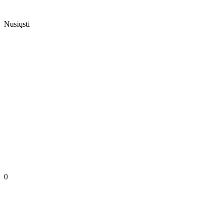
Nusiųsti
0