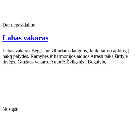
Dar nepasidalino
Labas vakaras
Labas vakaras Begęstant žiburiams languos, Jauki tamsa apklos, į
naktį palydės. Ramybės ir harmonijos aiduos Atrasti taiką širdyje
įkvėps. Gražaus vakaro. Autorė: Žvilgsnis į Begalybę
Nusiųsti