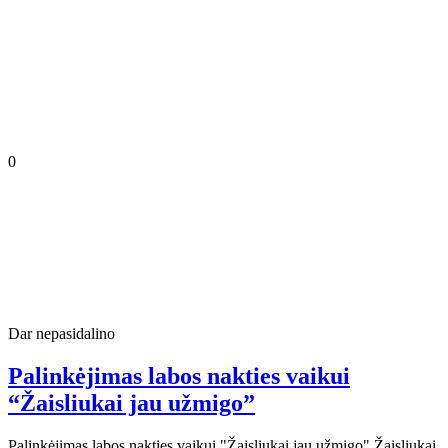
0
Dar nepasidalino
Palinkėjimas labos nakties vaikui
“Žaisliukai jau užmigo”
Palinkėjimas labos nakties vaikui "Žaisliukai jau užmigo" Žaisliukai