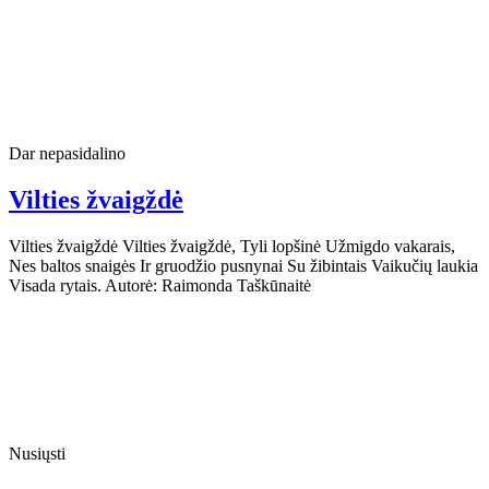
Dar nepasidalino
Vilties žvaigždė
Vilties žvaigždė Vilties žvaigždė, Tyli lopšinė Užmigdo vakarais,
Nes baltos snaigės Ir gruodžio pusnynai Su žibintais Vaikučių laukia
Visada rytais. Autorė: Raimonda Taškūnaitė
Nusiųsti