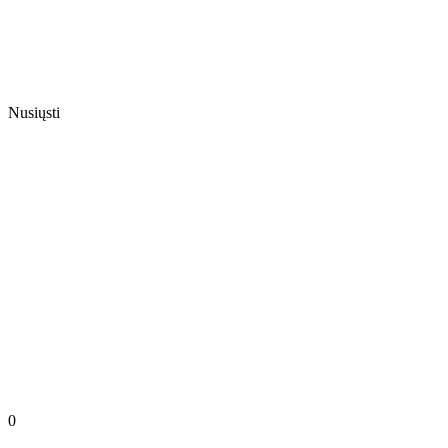
Nusiųsti
0