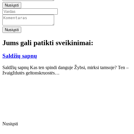
Nusiųsti
Nusiųsti
Jums gali patikti sveikinimai:
Saldžių sapnų
Saldžių sapnų Kas ten spindi danguje Žybsi, mirksi tamsoje? Ten –
žvaigždutės geltonskruostės…
Nusiųsti