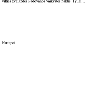
vilties žvaigždės Padovanos vaikystės naktis, Tyliai…
Nusiųsti