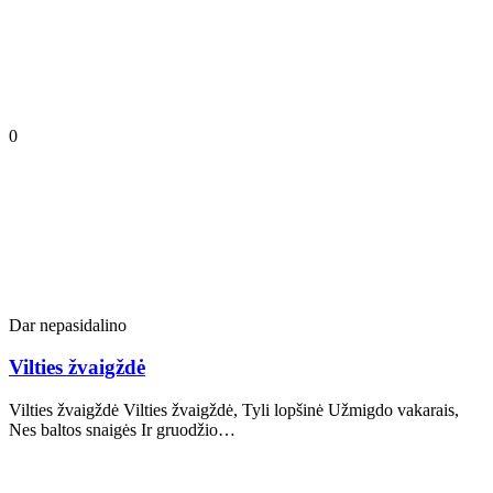
0
Dar nepasidalino
Vilties žvaigždė
Vilties žvaigždė Vilties žvaigždė, Tyli lopšinė Užmigdo vakarais,
Nes baltos snaigės Ir gruodžio…