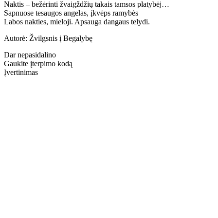
Naktis – bežėrinti žvaigždžių takais tamsos platybėj…
Sapnuose tesaugos angelas, įkvėps ramybės
Labos nakties, mieloji. Apsauga dangaus telydi.
Autorė: Žvilgsnis į Begalybę
Dar nepasidalino
Gaukite įterpimo kodą
Įvertinimas