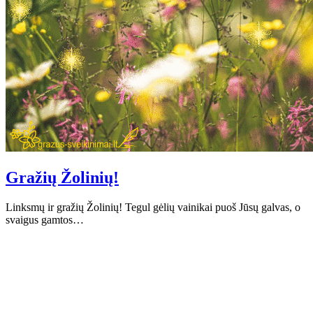
Gražių Žolinių!
Linksmų ir gražių Žolinių! Tegul gėlių vainikai puoš Jūsų galvas, o
svaigus gamtos…