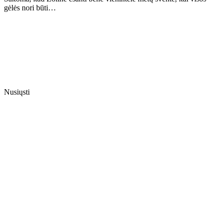
gėlės nori būti…
Nusiųsti