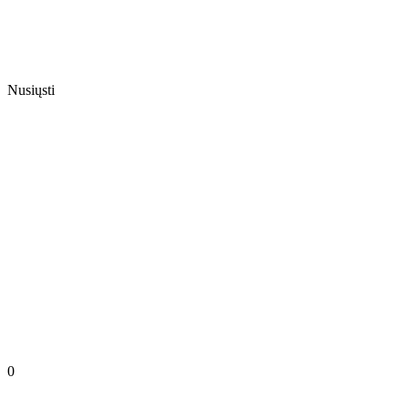
Nusiųsti
0