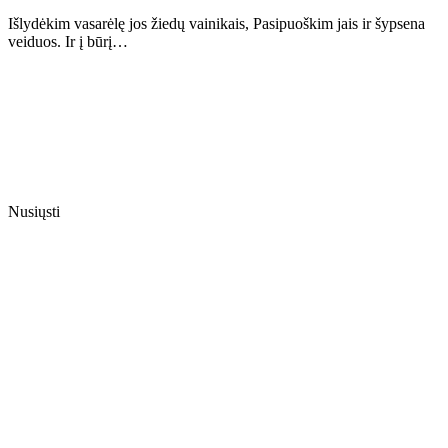
Išlydėkim vasarėlę jos žiedų vainikais, Pasipuoškim jais ir šypsena
veiduos. Ir į būrį…
Nusiųsti