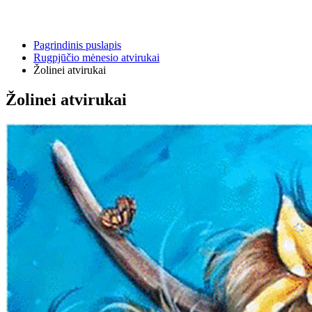
Pagrindinis puslapis
Rugpjūčio mėnesio atvirukai
Žolinei atvirukai
Žolinei atvirukai