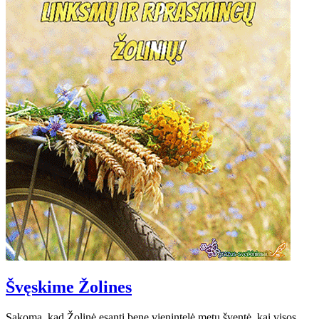
Švęskime Žolines
Sakoma, kad Žolinė esanti bene vienintelė metų šventė, kai visos