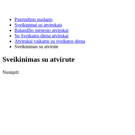
Pagrindinis puslapis
Sveikinimai su atvirukais
Balandžio mėnesio atvirukai
Su Sveikatos diena atvirukai
Atvirukai vaikams su sveikatos diena
Sveikinimas su atvirute
Sveikinimas su atvirute
Nusiųsti: