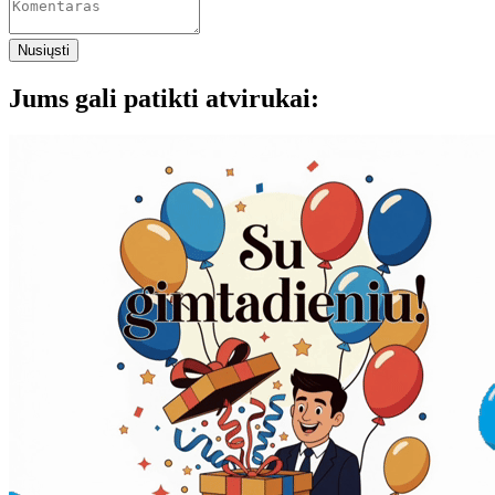
Nusiųsti
Jums gali patikti atvirukai: