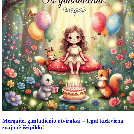
Mergaitei gimtadienio atvirukai – tegul kiekviena
svajonė išsipildo!