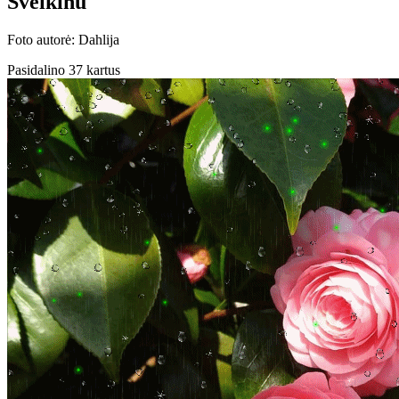
Sveikinu
Foto autorė: Dahlija
Pasidalino 37 kartus