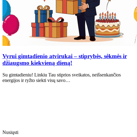
Vyrui gimtadienio atvirukai – stiprybės, sėkmės ir
džiaugsmo kiekvieną dieną!
Su gimtadieniu! Linkiu Tau stiprios sveikatos, neišsenkančios
energijos ir ryžto siekti visų savo…
Nusiųsti