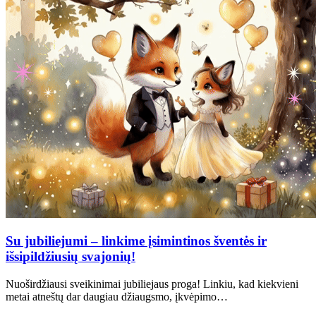
Su jubiliejumi – linkime įsimintinos šventės ir
išsipildžiusių svajonių!
Nuoširdžiausi sveikinimai jubiliejaus proga! Linkiu, kad kiekvieni
metai atneštų dar daugiau džiaugsmo, įkvėpimo…