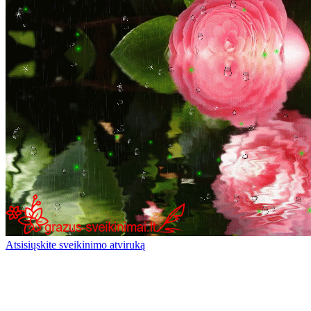
Atsisiųskite sveikinimo atviruką