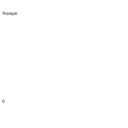
Nusiųsti
0