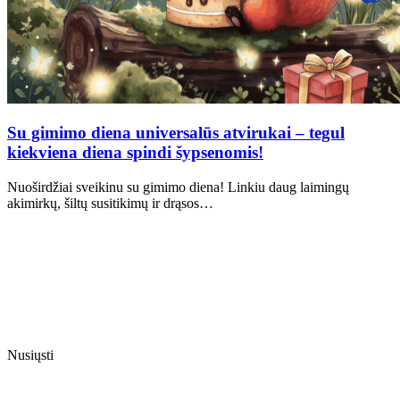
Su gimimo diena universalūs atvirukai – tegul
kiekviena diena spindi šypsenomis!
Nuoširdžiai sveikinu su gimimo diena! Linkiu daug laimingų
akimirkų, šiltų susitikimų ir drąsos…
Nusiųsti