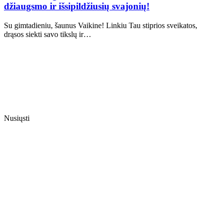
džiaugsmo ir išsipildžiusių svajonių!
Su gimtadieniu, šaunus Vaikine! Linkiu Tau stiprios sveikatos,
drąsos siekti savo tikslų ir…
Nusiųsti