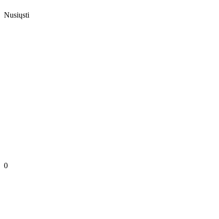
Nusiųsti
0