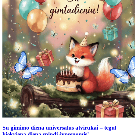
Su gimimo diena universalūs atvirukai – tegul
kiekviena diena spindi šypsenomis!