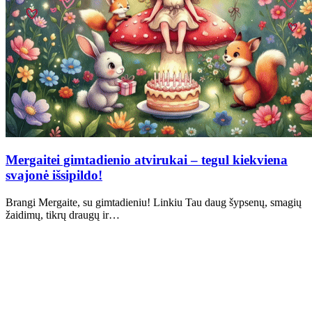
Mergaitei gimtadienio atvirukai – tegul kiekviena
svajonė išsipildo!
Brangi Mergaite, su gimtadieniu! Linkiu Tau daug šypsenų, smagių
žaidimų, tikrų draugų ir…