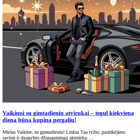
Vaikinui su gimtadieniu atvirukai – tegul kiekviena
diena būna kupina pergalių!
Mielas Vaikine, su gimtadieniu! Linkiu Tau ryžto, pasitikėjimo
savimi ir daugybės džiaugsmingų akimirkų….