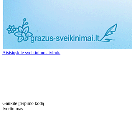
Atsisiųskite sveikinimo atviruką
Gaukite įterpimo kodą
Įvertinimas