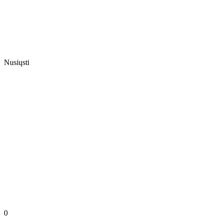
Nusiųsti
0