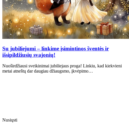
Su jubiliejumi – linkime įsimintinos šventės ir
išsipildžiusių svajonių!
Nuoširdžiausi sveikinimai jubiliejaus proga! Linkiu, kad kiekvieni
metai atneštų dar daugiau džiaugsmo, įkvėpimo…
Nusiųsti