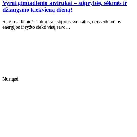
Vyrui gimtadienio atvirukai – stiprybės, sėkmės ir
džiaugsmo kiekvieną dieną!
Su gimtadieniu! Linkiu Tau stiprios sveikatos, neišsenkančios
energijos ir ryžto siekti visų savo…
Nusiųsti