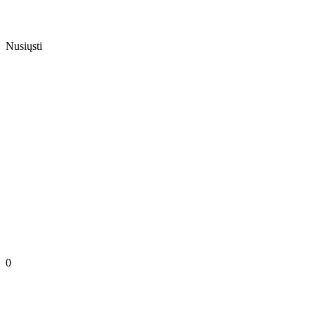
Nusiųsti
0