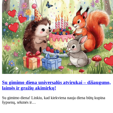
Su gimimo diena universalūs atvirukai – džiaugsmo,
laimės ir gražių akimirkų!
Su gimimo diena! Linkiu, kad kiekviena nauja diena būtų kupina
šypsenų, sėkmės ir…