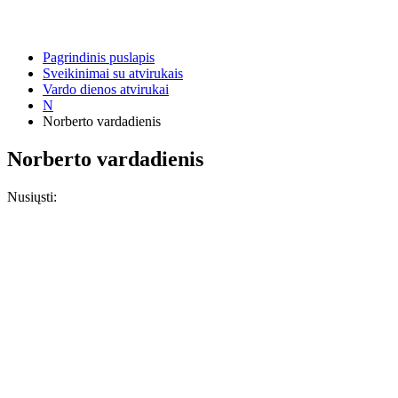
Pagrindinis puslapis
Sveikinimai su atvirukais
Vardo dienos atvirukai
N
Norberto vardadienis
Norberto vardadienis
Nusiųsti: