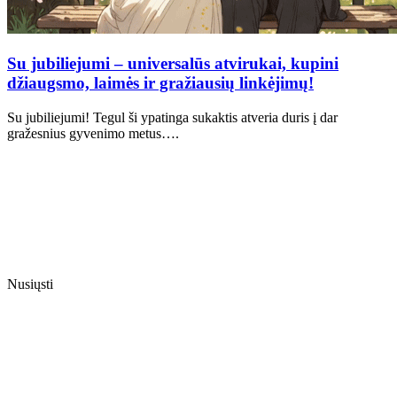
Su jubiliejumi – universalūs atvirukai, kupini
džiaugsmo, laimės ir gražiausių linkėjimų!
Su jubiliejumi! Tegul ši ypatinga sukaktis atveria duris į dar
gražesnius gyvenimo metus….
Nusiųsti