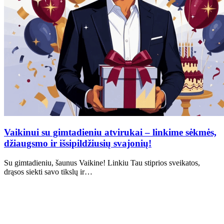
Vaikinui su gimtadieniu atvirukai – linkime sėkmės,
džiaugsmo ir išsipildžiusių svajonių!
Su gimtadieniu, šaunus Vaikine! Linkiu Tau stiprios sveikatos,
drąsos siekti savo tikslų ir…