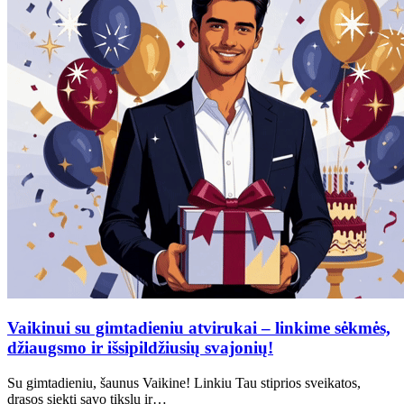
Vaikinui su gimtadieniu atvirukai – linkime sėkmės,
džiaugsmo ir išsipildžiusių svajonių!
Su gimtadieniu, šaunus Vaikine! Linkiu Tau stiprios sveikatos,
drąsos siekti savo tikslų ir…