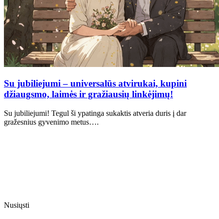
Su jubiliejumi – universalūs atvirukai, kupini
džiaugsmo, laimės ir gražiausių linkėjimų!
Su jubiliejumi! Tegul ši ypatinga sukaktis atveria duris į dar
gražesnius gyvenimo metus….
Nusiųsti