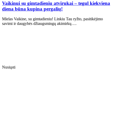
Vaikinui su gimtadieniu atvirukai – tegul kiekviena
diena būna kupina pergalių!
Mielas Vaikine, su gimtadieniu! Linkiu Tau ryžto, pasitikėjimo
savimi ir daugybės džiaugsmingų akimirkų….
Nusiųsti