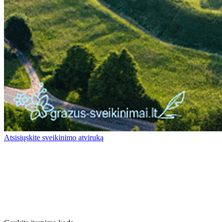
Atsisiųskite sveikinimo atviruką