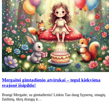
Mergaitei gimtadienio atvirukai – tegul kiekviena
svajonė išsipildo!
Brangi Mergaite, su gimtadieniu! Linkiu Tau daug šypsenų, smagių
žaidimų, tikrų draugų ir…