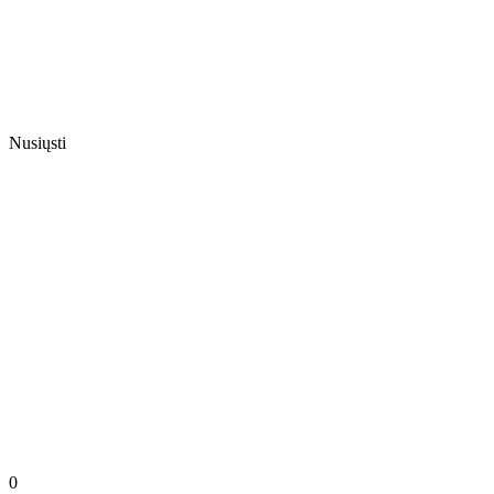
Nusiųsti
0