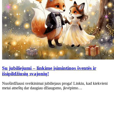
Su jubiliejumi – linkime įsimintinos šventės ir
išsipildžiusių svajonių!
Nuoširdžiausi sveikinimai jubiliejaus proga! Linkiu, kad kiekvieni
metai atneštų dar daugiau džiaugsmo, įkvėpimo…