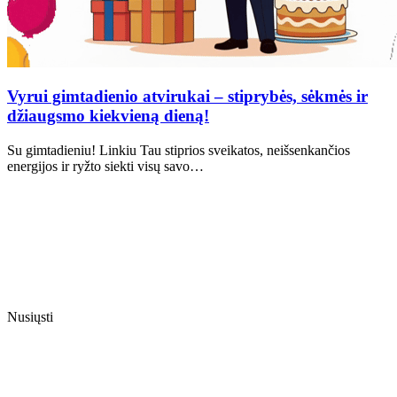
Vyrui gimtadienio atvirukai – stiprybės, sėkmės ir
džiaugsmo kiekvieną dieną!
Su gimtadieniu! Linkiu Tau stiprios sveikatos, neišsenkančios
energijos ir ryžto siekti visų savo…
Nusiųsti