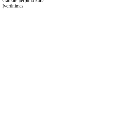
Gaukite įterpimo kodą
Įvertinimas