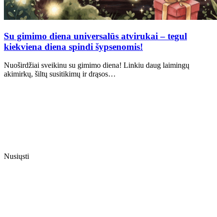
Su gimimo diena universalūs atvirukai – tegul
kiekviena diena spindi šypsenomis!
Nuoširdžiai sveikinu su gimimo diena! Linkiu daug laimingų
akimirkų, šiltų susitikimų ir drąsos…
Nusiųsti