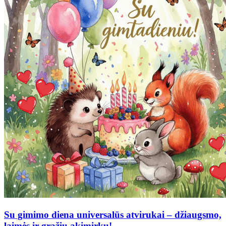
Su gimimo diena universalūs atvirukai – džiaugsmo,
laimės ir gražių akimirkų!