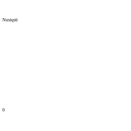
Nusiųsti
0