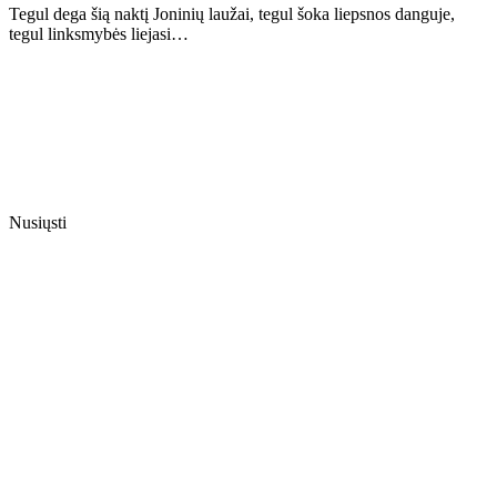
Tegul dega šią naktį Joninių laužai, tegul šoka liepsnos danguje,
tegul linksmybės liejasi…
Nusiųsti