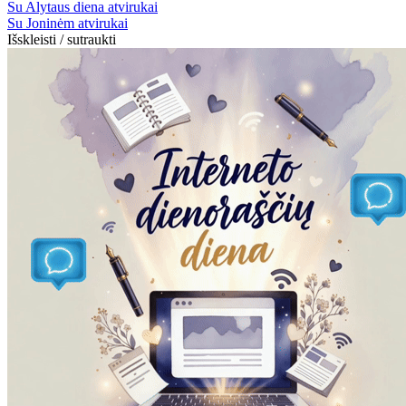
Su Alytaus diena atvirukai
Su Joninėm atvirukai
Išskleisti / sutraukti