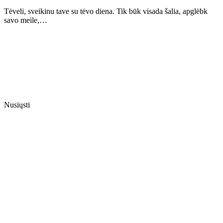
Tėveli, sveikinu tave su tėvo diena. Tik būk visada šalia, apglėbk
savo meile,…
Nusiųsti