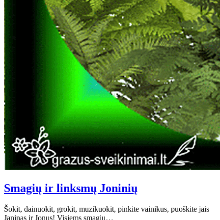
Smagių ir linksmų Joninių
Šokit, dainuokit, grokit, muzikuokit, pinkite vainikus, puoškite jais
Janinas ir Jonus! Visiems smagių…