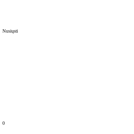
Nusiųsti
0