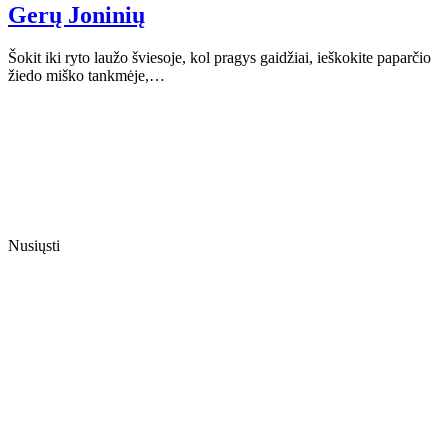
Gerų Joninių
Šokit iki ryto laužo šviesoje, kol pragys gaidžiai, ieškokite paparčio
žiedo miško tankmėje,…
Nusiųsti