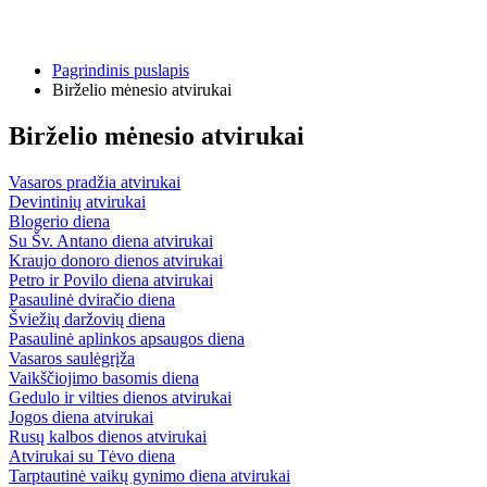
Pagrindinis puslapis
Birželio mėnesio atvirukai
Birželio mėnesio atvirukai
Vasaros pradžia atvirukai
Devintinių atvirukai
Blogerio diena
Su Šv. Antano diena atvirukai
Kraujo donoro dienos atvirukai
Petro ir Povilo diena atvirukai
Pasaulinė dviračio diena
Šviežių daržovių diena
Pasaulinė aplinkos apsaugos diena
Vasaros saulėgrįža
Vaikščiojimo basomis diena
Gedulo ir vilties dienos atvirukai
Jogos diena atvirukai
Rusų kalbos dienos atvirukai
Atvirukai su Tėvo diena
Tarptautinė vaikų gynimo diena atvirukai