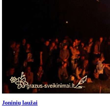
Joninių laužai