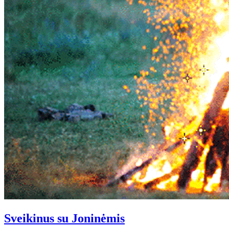
Sveikinus su Joninėmis