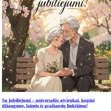
Su jubiliejumi – universalūs atvirukai, kupini
džiaugsmo, laimės ir gražiausių linkėjimų!