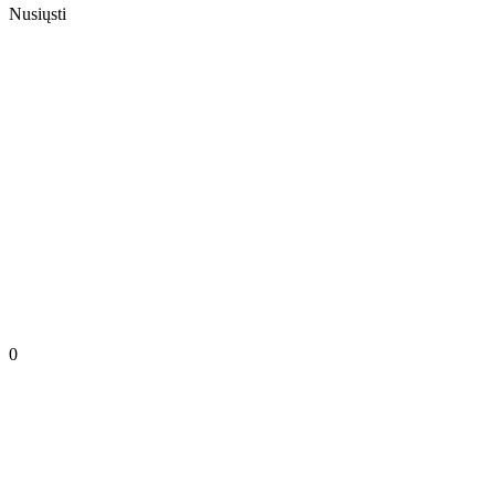
Nusiųsti
0