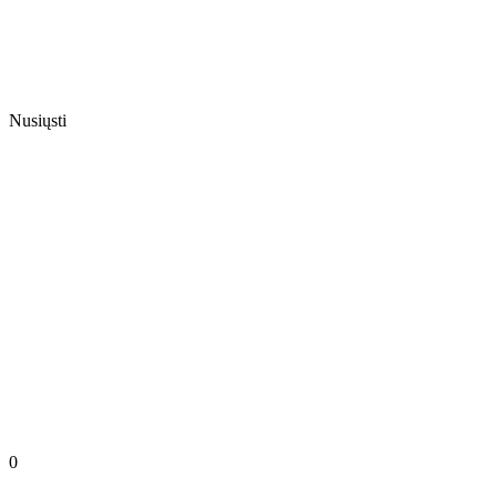
Nusiųsti
0