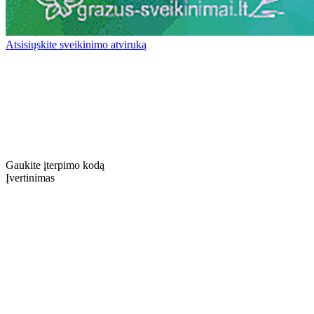
Atsisiųskite sveikinimo atviruką
Gaukite įterpimo kodą
Įvertinimas