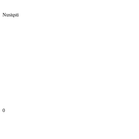
Nusiųsti
0