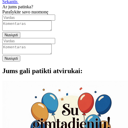
Sekantis
Ar jums patinka?
Parašykite savo nuomonę
Nusiųsti
Nusiųsti
Jums gali patikti atvirukai: