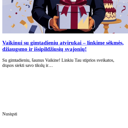
Vaikinui su gimtadieniu atvirukai – linkime sėkmės,
džiaugsmo ir išsipildžiusių svajonių!
Su gimtadieniu, šaunus Vaikine! Linkiu Tau stiprios sveikatos,
drąsos siekti savo tikslų ir…
Nusiųsti