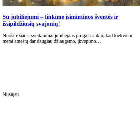
Su jubiliejumi – linkime įsimintinos šventės ir
išsipildžiusių svajonių!
Nuoširdžiausi sveikinimai jubiliejaus proga! Linkiu, kad kiekvieni
metai atneštų dar daugiau džiaugsmo, įkvėpimo…
Nusiųsti