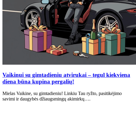
Vaikinui su gimtadieniu atvirukai – tegul kiekviena
diena būna kupina pergalių!
Mielas Vaikine, su gimtadieniu! Linkiu Tau ryžto, pasitikėjimo
savimi ir daugybės džiaugsmingų akimirkų….