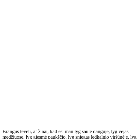
Brangus tėveli, ar žinai, kad esi man lyg saulė danguje, lyg vėjas
medžiuose, lyg giesmė paukščio, lyg sniegas ledkalnio viršūnėje, lyg