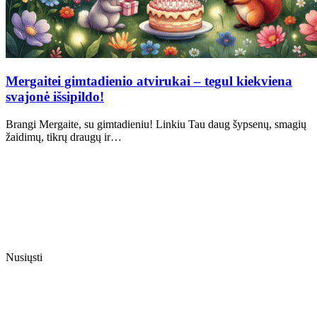
Mergaitei gimtadienio atvirukai – tegul kiekviena
svajonė išsipildo!
Brangi Mergaite, su gimtadieniu! Linkiu Tau daug šypsenų, smagių
žaidimų, tikrų draugų ir…
Nusiųsti