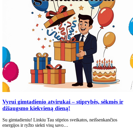
Vyrui gimtadienio atvirukai – stiprybės, sėkmės ir
džiaugsmo kiekvieną dieną!
Su gimtadieniu! Linkiu Tau stiprios sveikatos, neišsenkančios
energijos ir ryžto siekti visų savo…