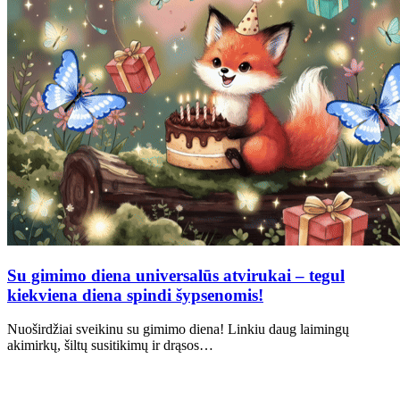
Su gimimo diena universalūs atvirukai – tegul
kiekviena diena spindi šypsenomis!
Nuoširdžiai sveikinu su gimimo diena! Linkiu daug laimingų
akimirkų, šiltų susitikimų ir drąsos…