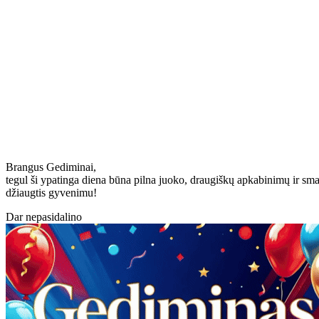
Brangus Gediminai,
tegul ši ypatinga diena būna pilna juoko, draugiškų apkabinimų ir smag
džiaugtis gyvenimu!
Dar nepasidalino