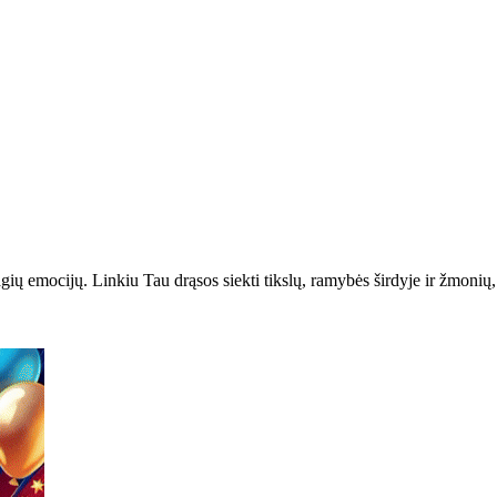
ių emocijų. Linkiu Tau drąsos siekti tikslų, ramybės širdyje ir žmonių,