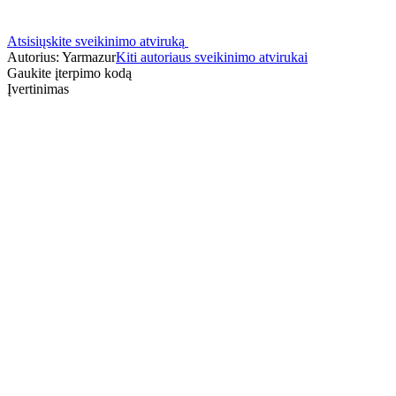
Atsisiųskite sveikinimo atviruką
Autorius: Yarmazur
Kiti autoriaus sveikinimo atvirukai
Gaukite įterpimo kodą
Įvertinimas