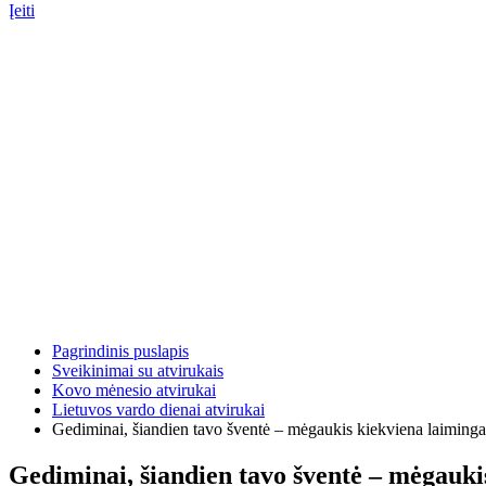
Įeiti
Pagrindinis puslapis
Sveikinimai su atvirukais
Kovo mėnesio atvirukai
Lietuvos vardo dienai atvirukai
Gediminai, šiandien tavo šventė – mėgaukis kiekviena laiminga
Gediminai, šiandien tavo šventė – mėgauki