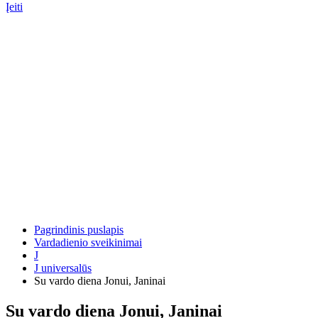
Įeiti
Pagrindinis puslapis
Vardadienio sveikinimai
J
J universalūs
Su vardo diena Jonui, Janinai
Su vardo diena Jonui, Janinai