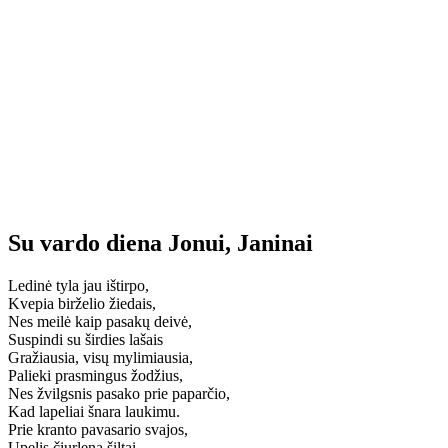
Su vardo diena Jonui, Janinai
Ledinė tyla jau ištirpo,
Kvepia birželio žiedais,
Nes meilė kaip pasakų deivė,
Suspindi su širdies lašais
Gražiausia, visų mylimiausia,
Palieki prasmingus žodžius,
Nes žvilgsnis pasako prie paparčio,
Kad lapeliai šnara laukimu.
Prie kranto pavasario svajos,
Upelis čiurlena šiltai,