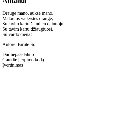
Antanui
Drauge mano, aukse mano,
Malonios vaikystės drauge,
Su tavim kartu šiandien dainuoju,
Su tavim kartu džiaugiuosi.
Su vardo diena!
Autorė: Birutė Sol
Dar nepasidalino
Gaukite įterpimo kodą
Įvertinimas