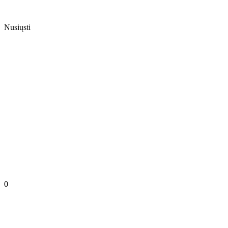
Nusiųsti
0