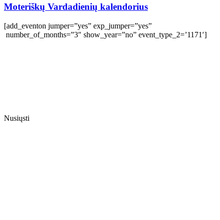
Moteriškų Vardadienių kalendorius
[add_eventon jumper=”yes” exp_jumper=”yes”
number_of_months=”3″ show_year=”no” event_type_2=’1171′]
Nusiųsti