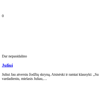
0
Dar nepasidalino
Juliui
Juliui Jau atversiu žodžių skryną, Atsisėski ir ramiai klausyki: „Su
vardadieniu, mielasis Juliau,…