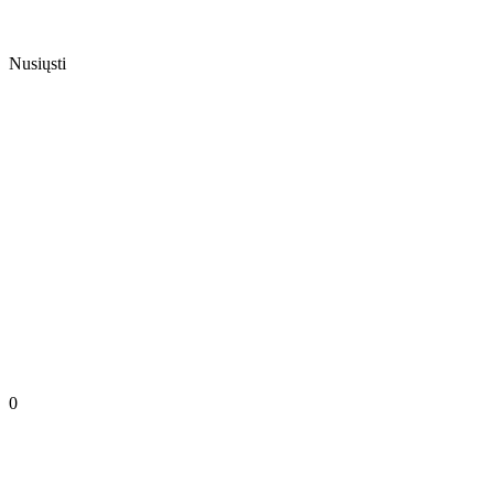
Nusiųsti
0