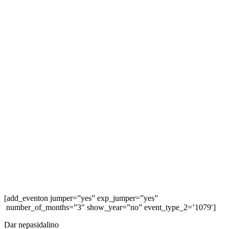
[add_eventon jumper=”yes” exp_jumper=”yes”
number_of_months=”3″ show_year=”no” event_type_2=’1079′]
Dar nepasidalino