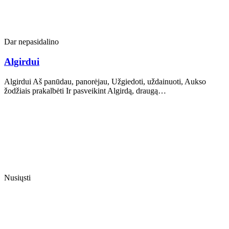
Dar nepasidalino
Algirdui
Algirdui Aš panūdau, panorėjau, Užgiedoti, uždainuoti, Aukso
žodžiais prakalbėti Ir pasveikint Algirdą, draugą…
Nusiųsti