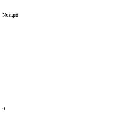
Nusiųsti
0