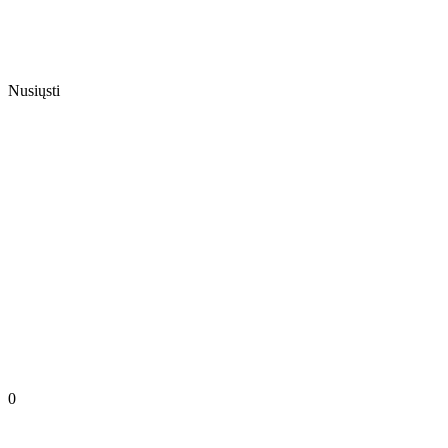
Nusiųsti
0