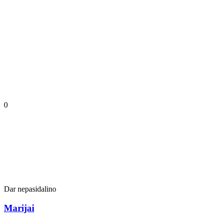
0
Dar nepasidalino
Marijai