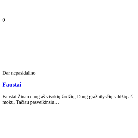
0
Dar nepasidalino
Faustai
Faustai Žinau daug aš visokių žodžių, Daug gražbilysčių saldžių aš
moku, Tačiau pasveikinsiu…