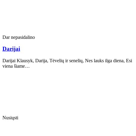
Dar nepasidalino
Darijai
Darijai Klausyk, Darija, Tėvelių ir senelių, Nes lauks ilga diena, Esi
viena šiame…
Nusiųsti