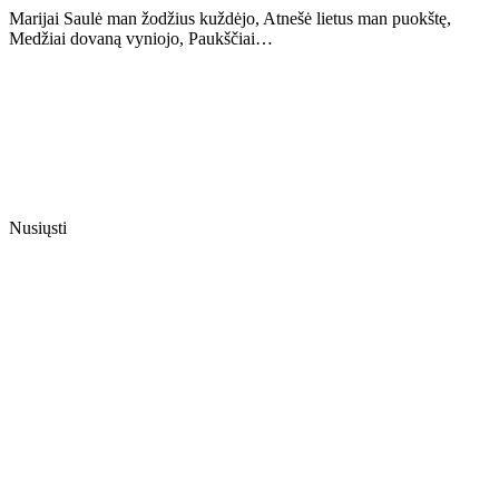
Marijai Saulė man žodžius kuždėjo, Atnešė lietus man puokštę,
Medžiai dovaną vyniojo, Paukščiai…
Nusiųsti