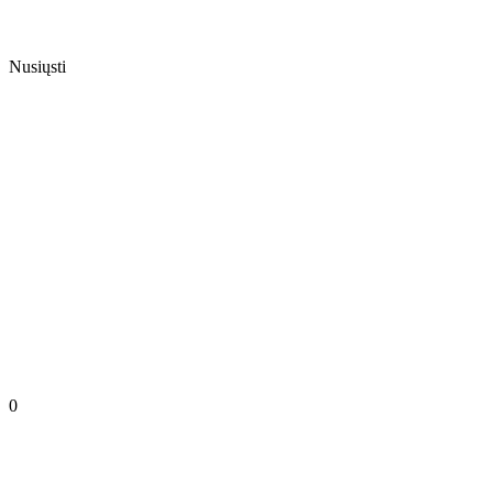
Nusiųsti
0