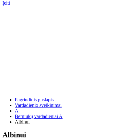
Įeiti
Pagrindinis puslapis
Vardadienio sveikinimai
A
Berniukų vardadieniai A
Albinui
Albinui