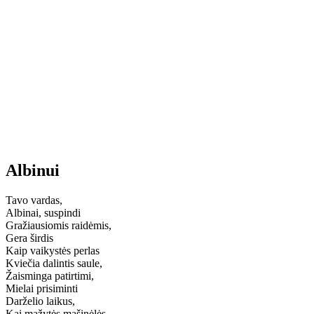
Albinui
Tavo vardas,
Albinai, suspindi
Gražiausiomis raidėmis,
Gera širdis
Kaip vaikystės perlas
Kviečia dalintis saule,
Žaisminga patirtimi,
Mielai prisiminti
Darželio laikus,
Kai mažytės mašinėlės