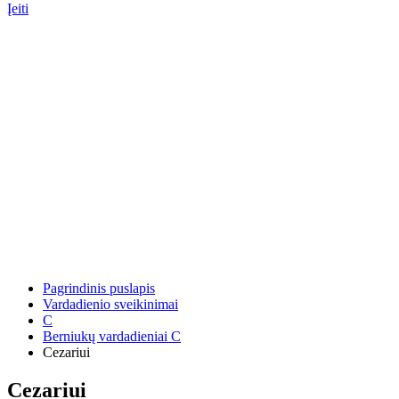
Įeiti
Pagrindinis puslapis
Vardadienio sveikinimai
C
Berniukų vardadieniai C
Cezariui
Cezariui