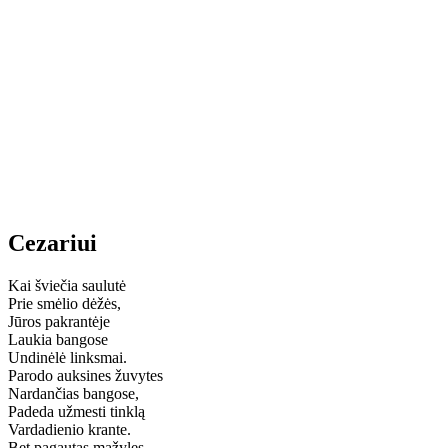
Cezariui
Kai šviečia saulutė
Prie smėlio dėžės,
Jūros pakrantėje
Laukia bangose
Undinėlė linksmai.
Parodo auksines žuvytes
Nardančias bangose,
Padeda užmesti tinklą
Vardadienio krante.
Bet pagautas mažyles