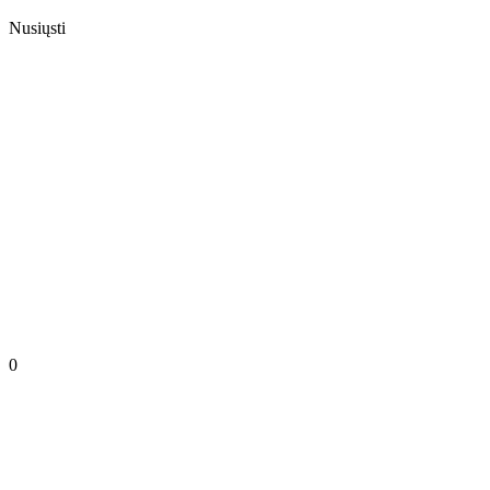
Nusiųsti
0