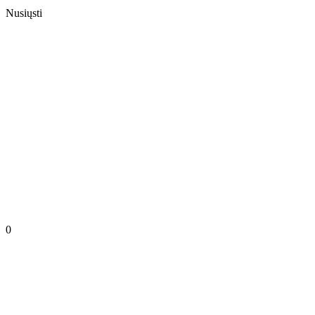
Nusiųsti
0