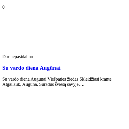
0
Dar nepasidalino
Su vardo diena Augūnai
Su vardo diena Augūnai Viešpaties žiedas Skleidžiasi krante,
Atgailauk, Augūna, Suradus šviesą savyje….