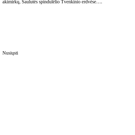
akimirkų, Saulutės spindulėlio Tvenkinio erdvėse….
Nusiųsti