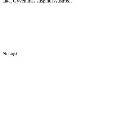
taką, Gyvenimas suspindi Austros…
Nusiųsti