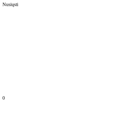
Nusiųsti
0