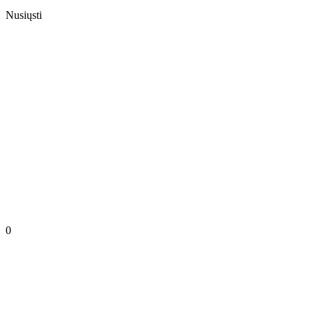
Nusiųsti
0