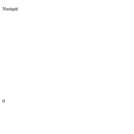
Nusiųsti
0