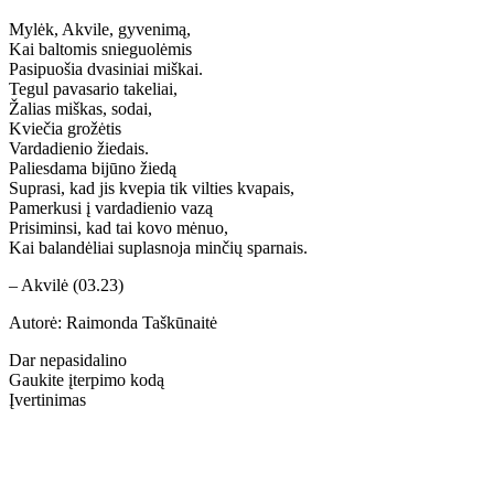
Mylėk, Akvile, gyvenimą,
Kai baltomis snieguolėmis
Pasipuošia dvasiniai miškai.
Tegul pavasario takeliai,
Žalias miškas, sodai,
Kviečia grožėtis
Vardadienio žiedais.
Paliesdama bijūno žiedą
Suprasi, kad jis kvepia tik vilties kvapais,
Pamerkusi į vardadienio vazą
Prisiminsi, kad tai kovo mėnuo,
Kai balandėliai suplasnoja minčių sparnais.
– Akvilė (03.23)
Autorė: Raimonda Taškūnaitė
Dar nepasidalino
Gaukite įterpimo kodą
Įvertinimas