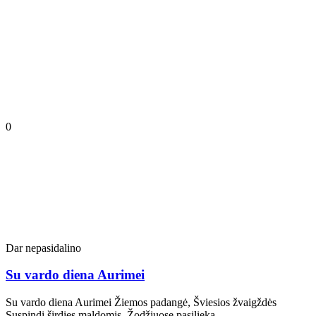
0
Dar nepasidalino
Su vardo diena Aurimei
Su vardo diena Aurimei Žiemos padangė, Šviesios žvaigždės
Suspindi širdies maldomis. Žodžiuose pasilieka…