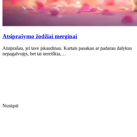
Atsiprašymo žodžiai merginai
Atsiprašau, jei tave įskaudinau. Kartais pasakau ar padarau dalykus
nepagalvojęs, bet tai nereiškia,…
Nusiųsti