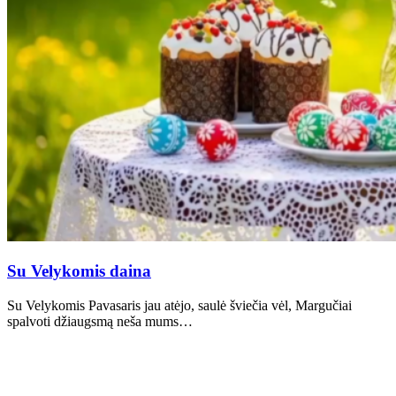
Su Velykomis daina
Su Velykomis Pavasaris jau atėjo, saulė šviečia vėl, Margučiai
spalvoti džiaugsmą neša mums…