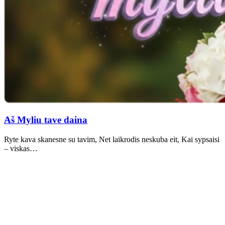
Aš Myliu tave daina
Ryte kava skanesne su tavim, Net laikrodis neskuba eit, Kai sypsaisi
– viskas…