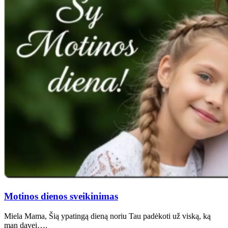
Motinos dienos sveikinimas
Miela Mama, Šią ypatingą dieną noriu Tau padėkoti už viską, ką
man davei….