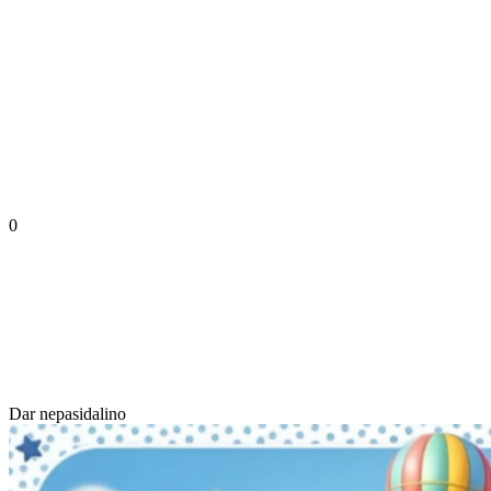
0
Dar nepasidalino