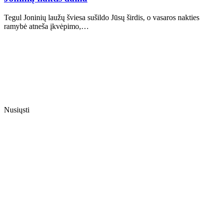
Tegul Joninių laužų šviesa sušildo Jūsų širdis, o vasaros nakties
ramybė atneša įkvėpimo,…
Nusiųsti