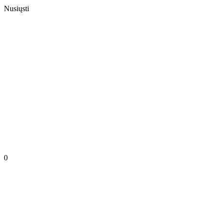
Nusiųsti
0