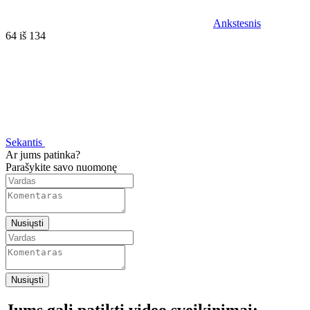
Ankstesnis
64 iš 134
Sekantis
Ar jums patinka?
Parašykite savo nuomonę
Nusiųsti
Nusiųsti
Jums gali patikti video sveikinimai: