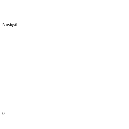
Nusiųsti
0