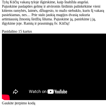
Tylų Kūčių vakarą tyloje išgirskime, kaip šnabžda angelai.
Pajuskime paslapties gelmę ir atviromis širdimis palinkėkime vieni
kitiems ramybės, laimės, džiugesio, to mažo stebuklo, kuris šį vakarą
pasiekiamas, nes… Prie stalo jaukią magijos dvasią sukuria
artimiausių žmonių širdžių šiluma. Pajuskime ją, panirkime į ją,
išgykime joje. Ramių ir prasmingų šv. Kūčių!
Pasidalino 15 kartus
Gaukite įterpimo kodą