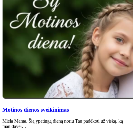
Motinos dienos sveikinimas
Miela Mama, Šią ypatingą dieną noriu Tau padėkoti už viską, ką
man davei….