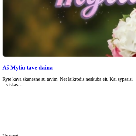
Aš Myliu tave daina
Ryte kava skanesne su tavim, Net laikrodis neskuba eit, Kai sypsaisi
– viskas…