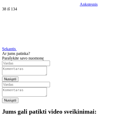
Ankstesnis
38 iš 134
Sekantis
Ar jums patinka?
Parašykite savo nuomonę
Nusiųsti
Nusiųsti
Jums gali patikti video sveikinimai: