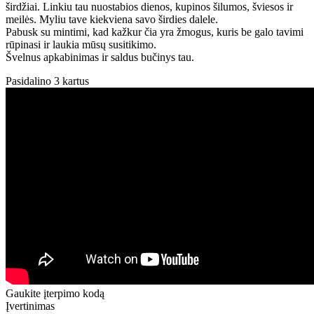
širdžiai. Linkiu tau nuostabios dienos, kupinos šilumos, šviesos ir
meilės. Myliu tave kiekviena savo širdies dalele.
Pabusk su mintimi, kad kažkur čia yra žmogus, kuris be galo tavimi
rūpinasi ir laukia mūsų susitikimo.
Švelnus apkabinimas ir saldus bučinys tau.
Pasidalino 3 kartus
Gaukite įterpimo kodą
Įvertinimas