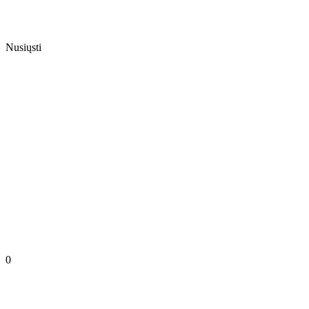
Nusiųsti
0