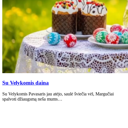
Su Velykomis daina
Su Velykomis Pavasaris jau atėjo, saulė šviečia vėl, Margučiai
spalvoti džiaugsmą neša mums…