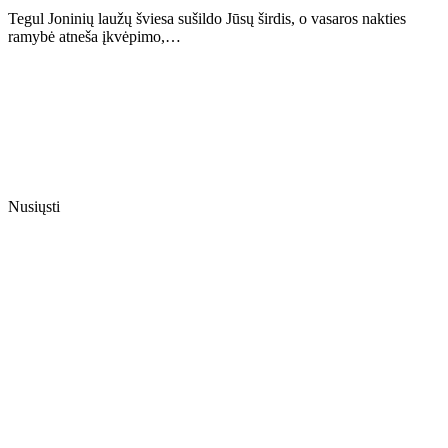
Tegul Joninių laužų šviesa sušildo Jūsų širdis, o vasaros nakties
ramybė atneša įkvėpimo,…
Nusiųsti