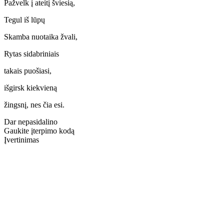
Pažvelk į ateitį šviesią,
Tegul iš lūpų
Skamba nuotaika žvali,
Rytas sidabriniais
takais puošiasi,
išgirsk kiekvieną
žingsnį, nes čia esi.
Dar nepasidalino
Gaukite įterpimo kodą
Įvertinimas