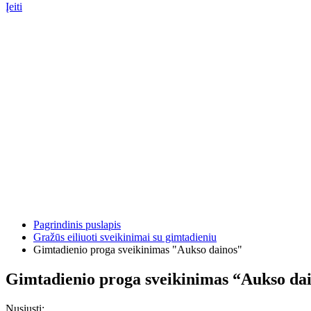
Įeiti
Pagrindinis puslapis
Gražūs eiliuoti sveikinimai su gimtadieniu
Gimtadienio proga sveikinimas "Aukso dainos"
Gimtadienio proga sveikinimas “Aukso da
Nusiųsti: