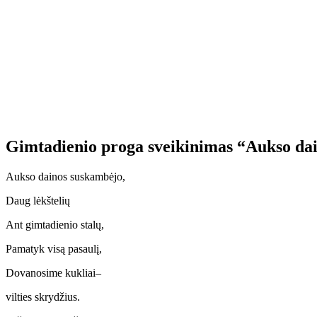
Gimtadienio proga sveikinimas “Aukso da
Aukso dainos suskambėjo,
Daug lėkštelių
Ant gimtadienio stalų,
Pamatyk visą pasaulį,
Dovanosime kukliai–
vilties skrydžius.