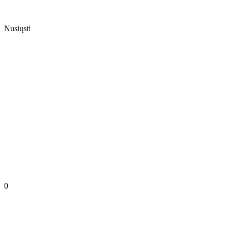
Nusiųsti
0