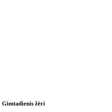
Gimtadienis žėri