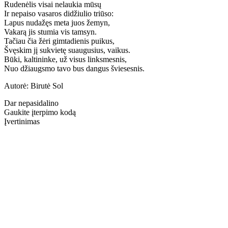
Rudenėlis visai nelaukia mūsų
Ir nepaiso vasaros didžiulio triūso:
Lapus nudažęs meta juos žemyn,
Vakarą jis stumia vis tamsyn.
Tačiau čia žėri gimtadienis puikus,
Švęskim jį sukvietę suaugusius, vaikus.
Būki, kaltininke, už visus linksmesnis,
Nuo džiaugsmo tavo bus dangus šviesesnis.
Autorė: Birutė Sol
Dar nepasidalino
Gaukite įterpimo kodą
Įvertinimas