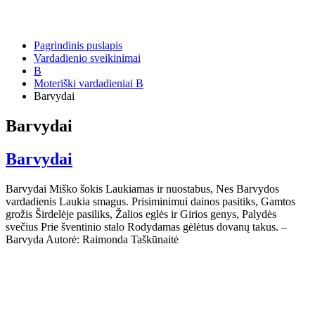
Pagrindinis puslapis
Vardadienio sveikinimai
B
Moteriški vardadieniai B
Barvydai
Barvydai
Barvydai
Barvydai Miško šokis Laukiamas ir nuostabus, Nes Barvydos
vardadienis Laukia smagus. Prisiminimui dainos pasitiks, Gamtos
grožis Širdelėje pasiliks, Žalios eglės ir Girios genys, Palydės
svečius Prie šventinio stalo Rodydamas gėlėtus dovanų takus. –
Barvyda Autorė: Raimonda Taškūnaitė