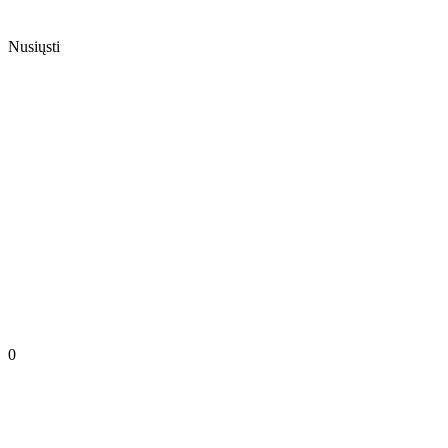
Nusiųsti
0