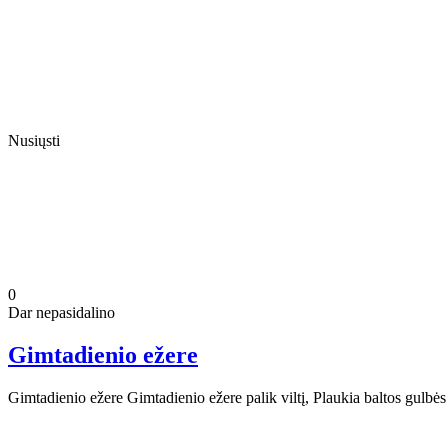
Nusiųsti
0
Dar nepasidalino
Gimtadienio ežere
Gimtadienio ežere Gimtadienio ežere palik viltį, Plaukia baltos gulbė