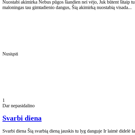
Nuostabi akimirka Nebus pūgos šiandien nei vėjo, Juk būtent šitaip tu 
maloningas tau gimtadienio dangus, Šią akimirką nuostabią visada...
Nusiųsti
1
Dar nepasidalino
Svarbi diena
Svarbi diena Šią svarbią dieną jauskis tu lyg danguje Ir laimė didelė l