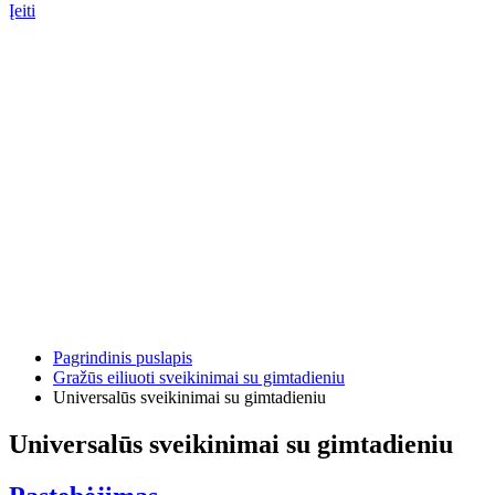
Įeiti
Pagrindinis puslapis
Gražūs eiliuoti sveikinimai su gimtadieniu
Universalūs sveikinimai su gimtadieniu
Universalūs sveikinimai su gimtadieniu