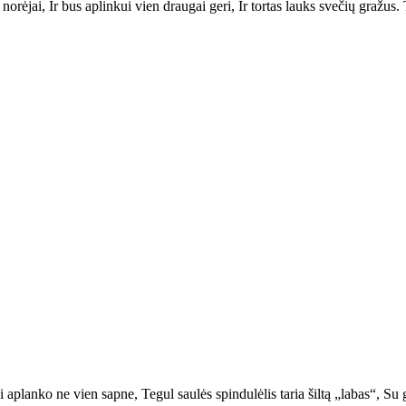
norėjai, Ir bus aplinkui vien draugai geri, Ir tortas lauks svečių gražu
ai aplanko ne vien sapne, Tegul saulės spindulėlis taria šiltą „labas“, S