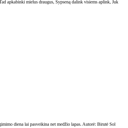
s. Tad apkabinki mielus draugus, Šypseną dalink visiems aplink, Juk
u gimimo diena lai pasveikina net medžio lapas. Autorė: Birutė Sol