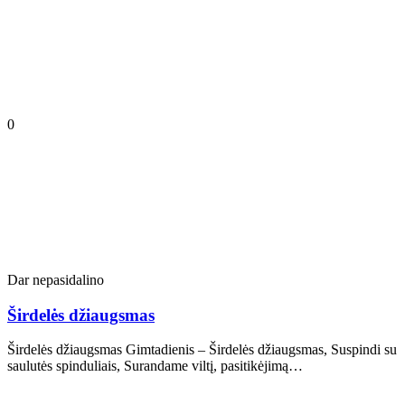
0
Dar nepasidalino
Širdelės džiaugsmas
Širdelės džiaugsmas Gimtadienis – Širdelės džiaugsmas, Suspindi su
saulutės spinduliais, Surandame viltį, pasitikėjimą…