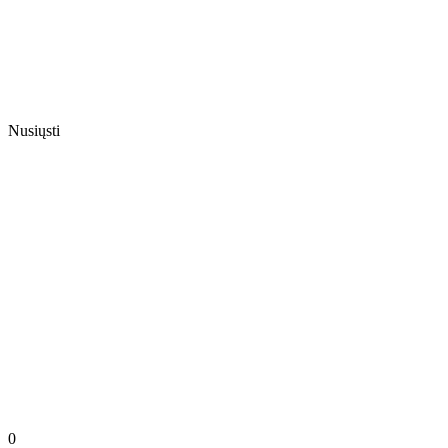
Nusiųsti
0