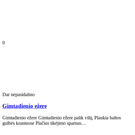
0
Dar nepasidalino
Gimtadienio ežere
Gimtadienio ežere Gimtadienio ežere palik viltį, Plaukia baltos
gulbės krantuose Plačius tikėjimo sparnus…