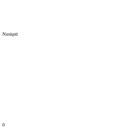
Nusiųsti
0