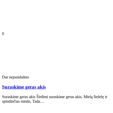
0
Dar nepasidalino
Suraskime geras akis
Suraskime geras akis Širdimi suraskime geras akis, Mielą širdelę ir
spindinčias mintis, Tada…