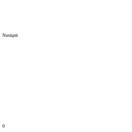
Nusiųsti
0