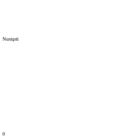
Nusiųsti
0