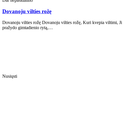
Dar nepasidalino
Dovanoju vilties rožę
Dovanoju vilties rožę Dovanoju vilties rožę, Kuri kvepia viltimi, Ji
pražydo gimtadienio rytą,…
Nusiųsti