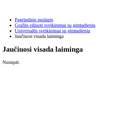
Pagrindinis puslapis
Gražūs eiliuoti sveikinimai su gimtadieniu
Universalūs sveikinimai su gimtadieniu
Jaučiuosi visada laiminga
Jaučiuosi visada laiminga
Nusiųsti: