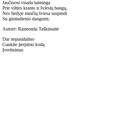
Jaučiuosi visada laiminga
Prie vilties kranto ir šviesių bangų,
Nes širdyje minčių šviesa suspindi
Su gimtadienio dangumi.
Autorė: Raimonda Taškūnaitė
Dar nepasidalino
Gaukite įterpimo kodą
Įvertinimas