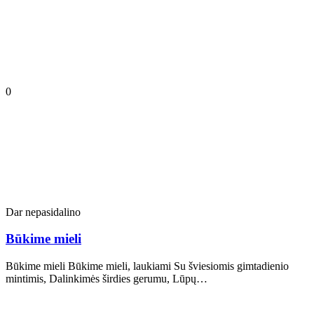
0
Dar nepasidalino
Būkime mieli
Būkime mieli Būkime mieli, laukiami Su šviesiomis gimtadienio
mintimis, Dalinkimės širdies gerumu, Lūpų…