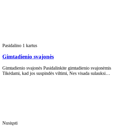
Pasidalino 1 kartus
Gimtadienio svajonės
Gimtadienio svajonės Pasidalinkite gimtadienio svajonėmis
Tikėdami, kad jos suspindės viltimi, Nes visada sulauksi…
Nusiųsti