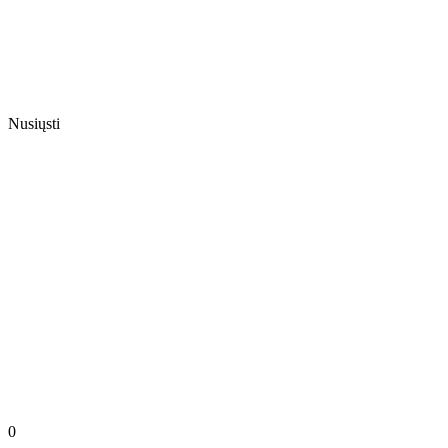
Nusiųsti
0