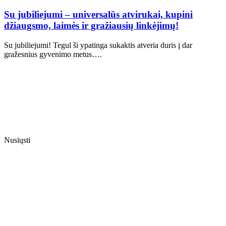
Su jubiliejumi – universalūs atvirukai, kupini
džiaugsmo, laimės ir gražiausių linkėjimų!
Su jubiliejumi! Tegul ši ypatinga sukaktis atveria duris į dar
gražesnius gyvenimo metus….
Nusiųsti