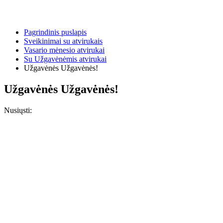
Pagrindinis puslapis
Sveikinimai su atvirukais
Vasario mėnesio atvirukai
Su Užgavėnėmis atvirukai
Užgavėnės Užgavėnės!
Užgavėnės Užgavėnės!
Nusiųsti: