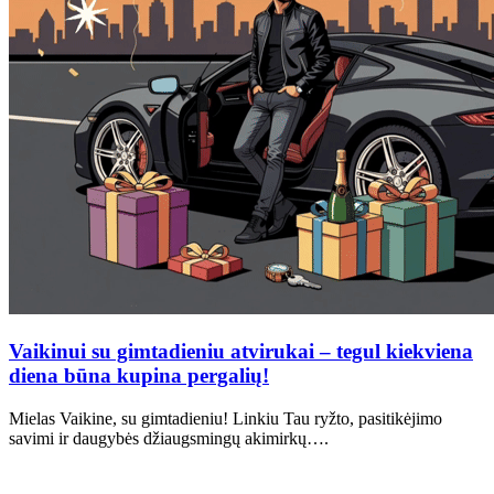
Vaikinui su gimtadieniu atvirukai – tegul kiekviena
diena būna kupina pergalių!
Mielas Vaikine, su gimtadieniu! Linkiu Tau ryžto, pasitikėjimo
savimi ir daugybės džiaugsmingų akimirkų….