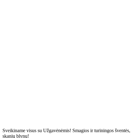
Sveikiname visus su Užgavėnėmis! Smagios ir turiningos šventės,
skanių blynų!