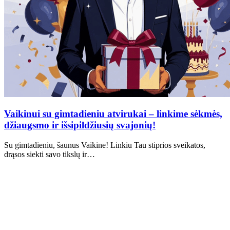
Vaikinui su gimtadieniu atvirukai – linkime sėkmės,
džiaugsmo ir išsipildžiusių svajonių!
Su gimtadieniu, šaunus Vaikine! Linkiu Tau stiprios sveikatos,
drąsos siekti savo tikslų ir…