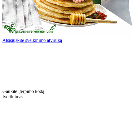
Atsisiųskite sveikinimo atviruką
Gaukite įterpimo kodą
Įvertinimas