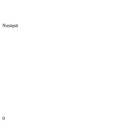
Nusiųsti
0