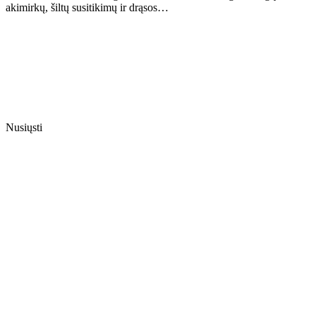
akimirkų, šiltų susitikimų ir drąsos…
Nusiųsti