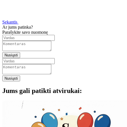
Sekantis
Ar jums patinka?
Parašykite savo nuomonę
Nusiųsti
Nusiųsti
Jums gali patikti atvirukai: