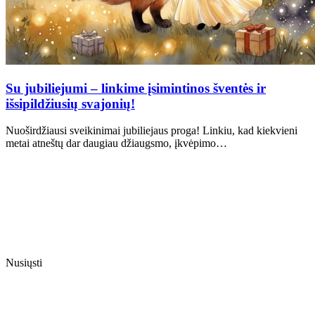
Su jubiliejumi – linkime įsimintinos šventės ir
išsipildžiusių svajonių!
Nuoširdžiausi sveikinimai jubiliejaus proga! Linkiu, kad kiekvieni
metai atneštų dar daugiau džiaugsmo, įkvėpimo…
Nusiųsti