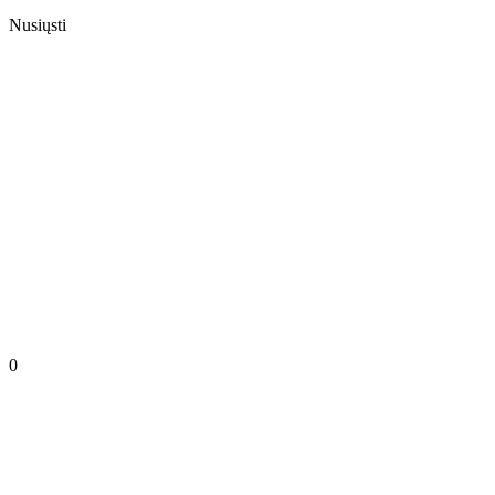
Nusiųsti
0