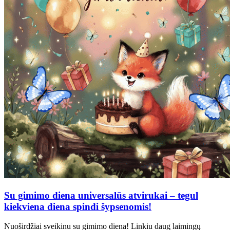
Su gimimo diena universalūs atvirukai – tegul
kiekviena diena spindi šypsenomis!
Nuoširdžiai sveikinu su gimimo diena! Linkiu daug laimingų