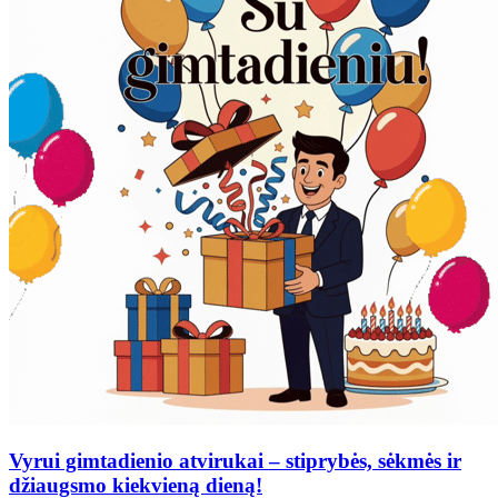
Vyrui gimtadienio atvirukai – stiprybės, sėkmės ir
džiaugsmo kiekvieną dieną!