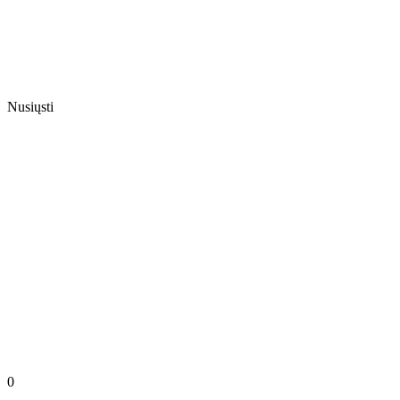
Nusiųsti
0