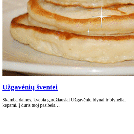
Užgavėnių šventei
Skamba dainos, kvepia gardžiausiai Užgavėnių blynai ir blyneliai
kepami. Į duris tuoj pasibels…