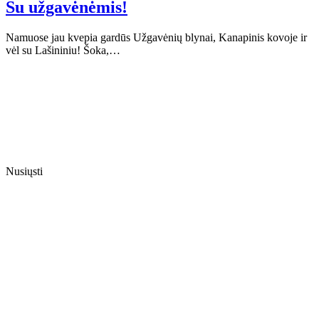
Su užgavėnėmis!
Namuose jau kvepia gardūs Užgavėnių blynai, Kanapinis kovoje ir
vėl su Lašininiu! Šoka,…
Nusiųsti