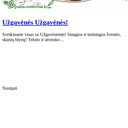
Užgavėnės Užgavėnės!
Sveikiname visus su Užgavėnėmis! Smagios ir turiningos šventės,
skanių blynų! Teksto ir atviruko…
Nusiųsti