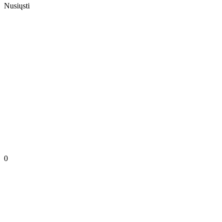
Nusiųsti
0