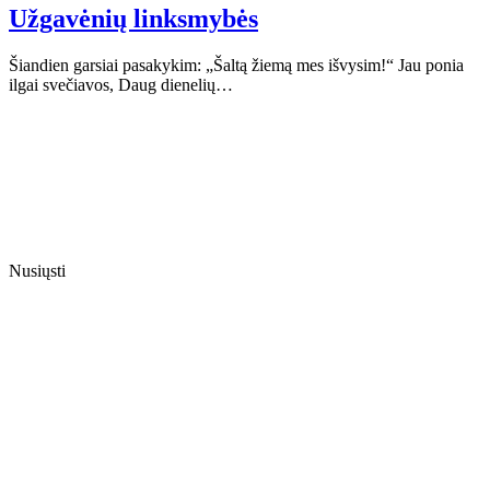
Užgavėnių linksmybės
Šiandien garsiai pasakykim: „Šaltą žiemą mes išvysim!“ Jau ponia
ilgai svečiavos, Daug dienelių…
Nusiųsti