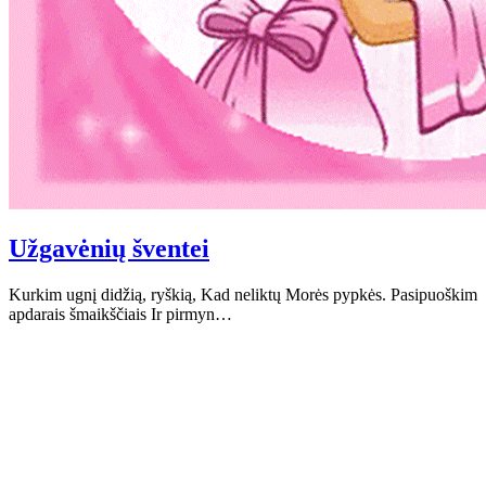
Užgavėnių šventei
Kurkim ugnį didžią, ryškią, Kad neliktų Morės pypkės. Pasipuoškim
apdarais šmaikščiais Ir pirmyn…