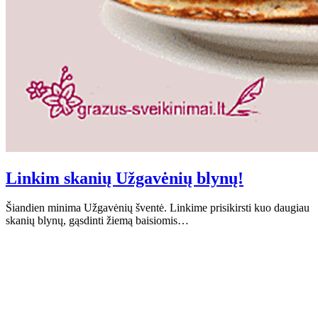
Linkim skanių Užgavėnių blynų!
Šiandien minima Užgavėnių šventė. Linkime prisikirsti kuo daugiau
skanių blynų, gąsdinti žiemą baisiomis…