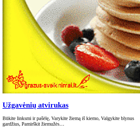
Užgavėnių atvirukas
Būkite linksmi ir pašėlę, Varykite žiemą iš kiemo, Valgykite blynus
gardžius, Pamirškit žiemužės…