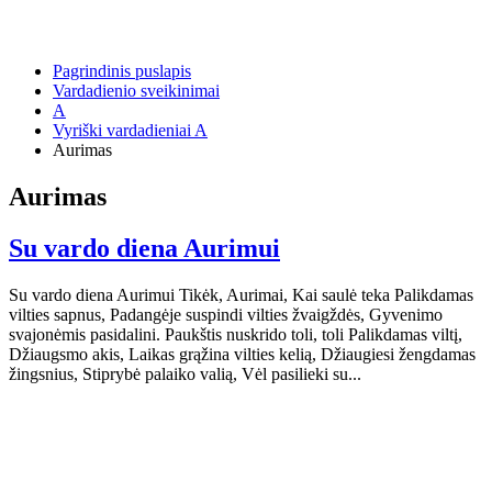
Pagrindinis puslapis
Vardadienio sveikinimai
A
Vyriški vardadieniai A
Aurimas
Aurimas
Su vardo diena Aurimui
Su vardo diena Aurimui Tikėk, Aurimai, Kai saulė teka Palikdamas
vilties sapnus, Padangėje suspindi vilties žvaigždės, Gyvenimo
svajonėmis pasidalini. Paukštis nuskrido toli, toli Palikdamas viltį,
Džiaugsmo akis, Laikas grąžina vilties kelią, Džiaugiesi žengdamas
žingsnius, Stiprybė palaiko valią, Vėl pasilieki su...