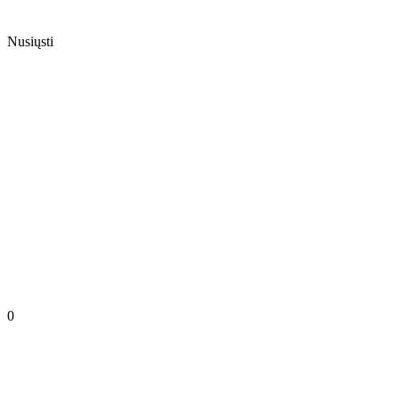
Nusiųsti
0