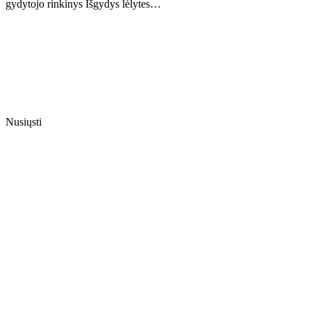
gydytojo rinkinys Išgydys lėlytes…
Nusiųsti