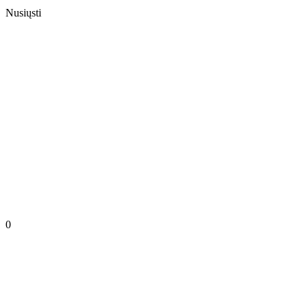
Nusiųsti
0