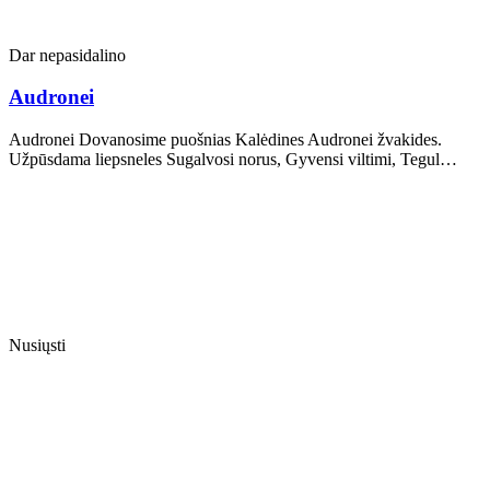
Dar nepasidalino
Audronei
Audronei Dovanosime puošnias Kalėdines Audronei žvakides.
Užpūsdama liepsneles Sugalvosi norus, Gyvensi viltimi, Tegul…
Nusiųsti