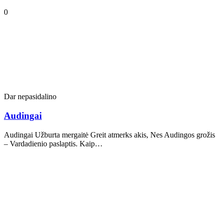
0
Dar nepasidalino
Audingai
Audingai Užburta mergaitė Greit atmerks akis, Nes Audingos grožis
– Vardadienio paslaptis. Kaip…