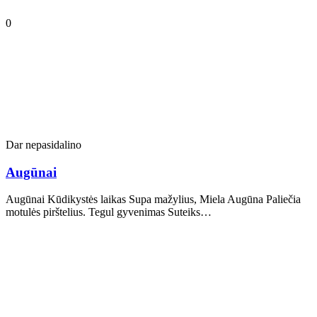
0
Dar nepasidalino
Augūnai
Augūnai Kūdikystės laikas Supa mažylius, Miela Augūna Paliečia
motulės pirštelius. Tegul gyvenimas Suteiks…