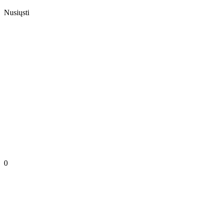
Nusiųsti
0