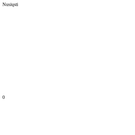
Nusiųsti
0