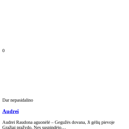
0
Dar nepasidalino
Audrei
Audrei Raudona aguonėlė – Gegužės dovana, Ji gėlių pievoje
Gražiai pražydo, Nes suspindėjo…