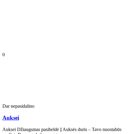
0
Dar nepasidalino
Auksei
Auksei Džiaugsmas pasibeldė Į Auksės duris – Tavo nuostabūs