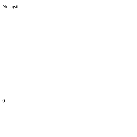
Nusiųsti
0