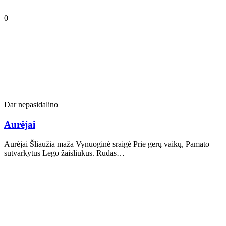
0
Dar nepasidalino
Aurėjai
Aurėjai Šliaužia maža Vynuoginė sraigė Prie gerų vaikų, Pamato
sutvarkytus Lego žaisliukus. Rudas…