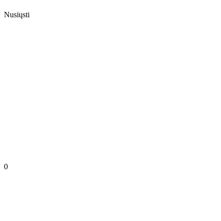
Nusiųsti
0