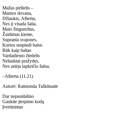
Mažas pirštelis –
Mamos dovana,
Džiaukis, Alberta,
Nes ji visada šalia.
Mato žingsnelius,
Žaidimus kieme,
Supranta svajones,
Kurios suspindi balse.
Būk kaip baltas
Vardadienio žiedelis
Nelauktai pražydęs,
Nes artėja lapkričio šalna.
–Alberta (11.21)
Autorė: Raimonda Taškūnaitė
Dar nepasidalino
Gaukite įterpimo kodą
Įvertinimas