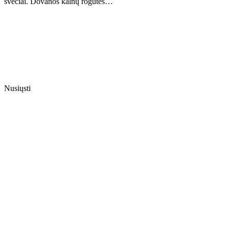
svečiai. Dovanos kalnų rogutes…
Nusiųsti