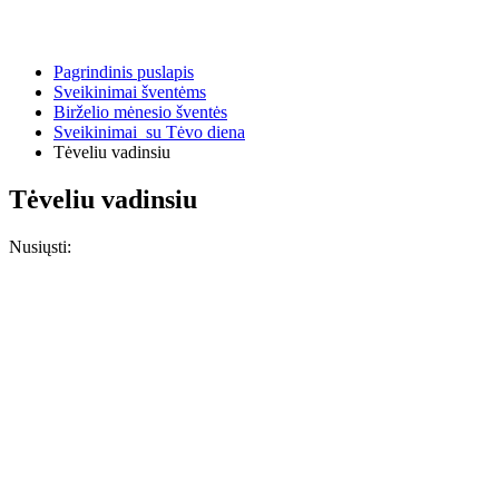
Pagrindinis puslapis
Sveikinimai šventėms
Birželio mėnesio šventės
Sveikinimai su Tėvo diena
Tėveliu vadinsiu
Tėveliu vadinsiu
Nusiųsti: