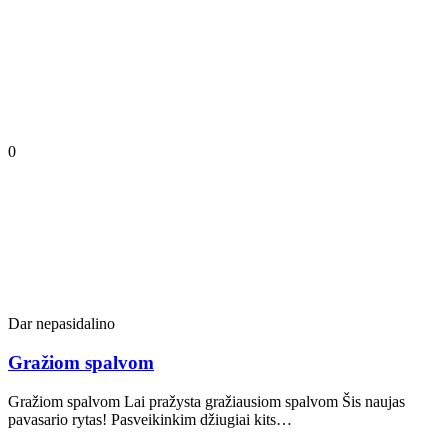
0
Dar nepasidalino
Gražiom spalvom
Gražiom spalvom Lai pražysta gražiausiom spalvom Šis naujas
pavasario rytas! Pasveikinkim džiugiai kits…