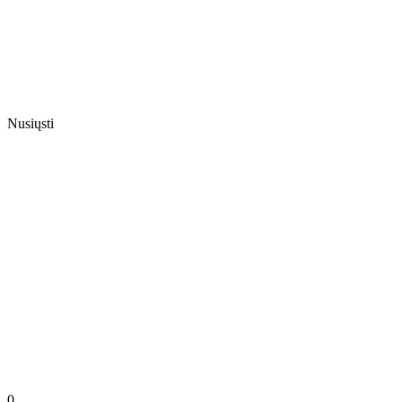
Nusiųsti
0