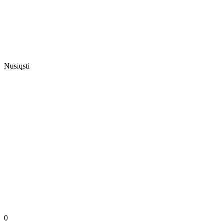
Nusiųsti
0