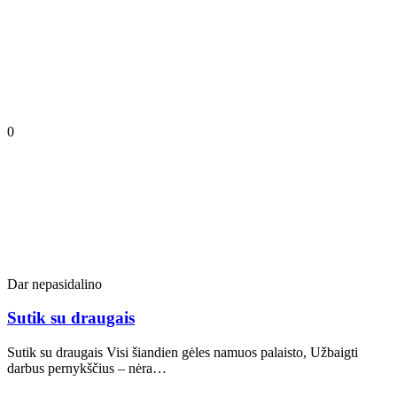
0
Dar nepasidalino
Sutik su draugais
Sutik su draugais Visi šiandien gėles namuos palaisto, Užbaigti
darbus pernykščius – nėra…