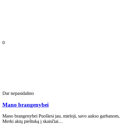
0
Dar nepasidalino
Mano brangenybei
Mano brangenybei Puošiesi jau, mieloji, savo aukso garbanom,
Merki akių pieštuką į skaisčiai…