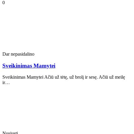
0
Dar nepasidalino
Sveikinimas Mamytei
Sveikinimas Mamytei Ačiū už tėtę, už brolį ir sesę. Ačiū už meilę
ir…
Nusiųsti