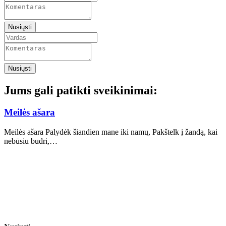
Nusiųsti
Nusiųsti
Jums gali patikti sveikinimai:
Meilės ašara
Meilės ašara Palydėk šiandien mane iki namų, Pakštelk į žandą, kai
nebūsiu budri,…