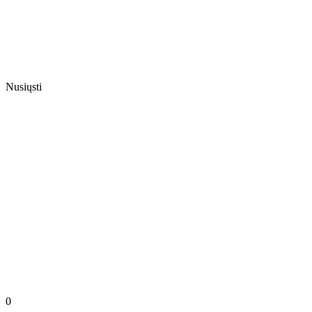
Nusiųsti
0