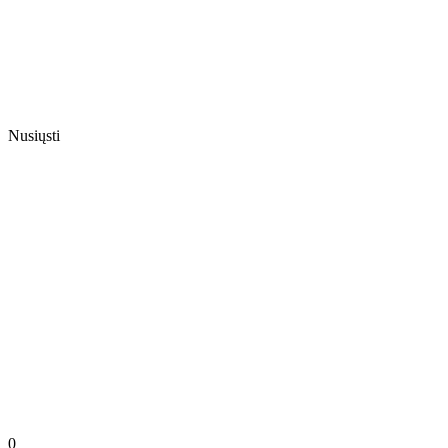
Nusiųsti
0