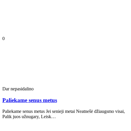
0
Dar nepasidalino
Paliekame senus metus
Paliekame senus metus Jei senieji metai Neatnešė džiaugsmo visai,
Palik juos užnugary, Leisk…