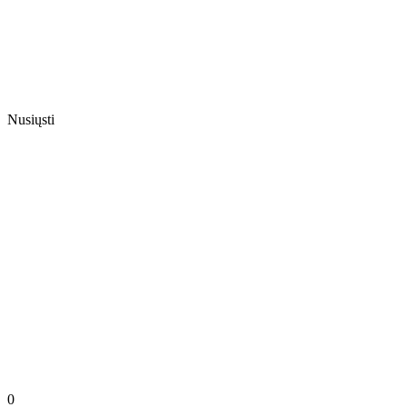
Nusiųsti
0