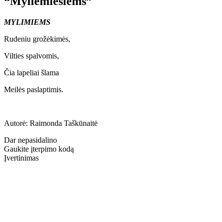
“Myliemiesiems”
MYLIMIEMS
Rudeniu grožėkimės,
Vilties spalvomis,
Čia lapeliai šlama
Meilės paslaptimis.
Autorė: Raimonda Taškūnaitė
Dar nepasidalino
Gaukite įterpimo kodą
Įvertinimas