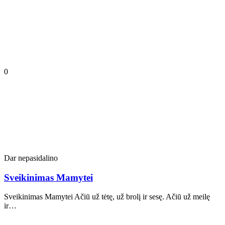
0
Dar nepasidalino
Sveikinimas Mamytei
Sveikinimas Mamytei Ačiū už tėtę, už brolį ir sesę. Ačiū už meilę
ir…