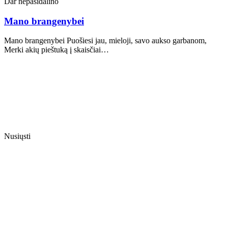
Dar nepasidalino
Mano brangenybei
Mano brangenybei Puošiesi jau, mieloji, savo aukso garbanom,
Merki akių pieštuką į skaisčiai…
Nusiųsti