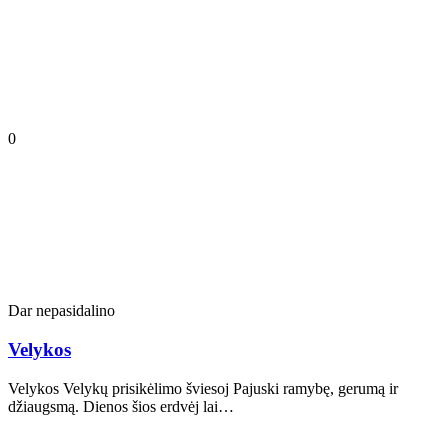
0
Dar nepasidalino
Velykos
Velykos Velykų prisikėlimo šviesoj Pajuski ramybę, gerumą ir
džiaugsmą. Dienos šios erdvėj lai…