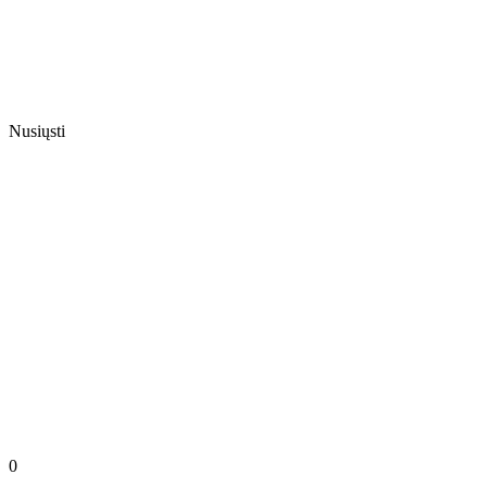
Nusiųsti
0