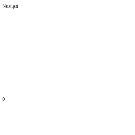
Nusiųsti
0