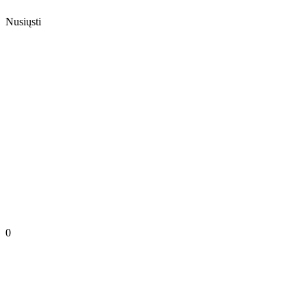
Nusiųsti
0