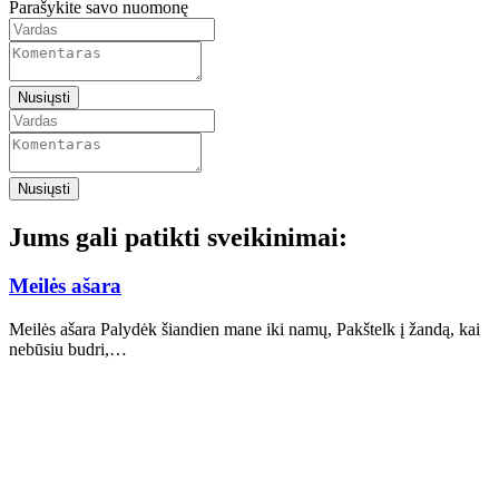
Parašykite savo nuomonę
Nusiųsti
Nusiųsti
Jums gali patikti sveikinimai:
Meilės ašara
Meilės ašara Palydėk šiandien mane iki namų, Pakštelk į žandą, kai
nebūsiu budri,…