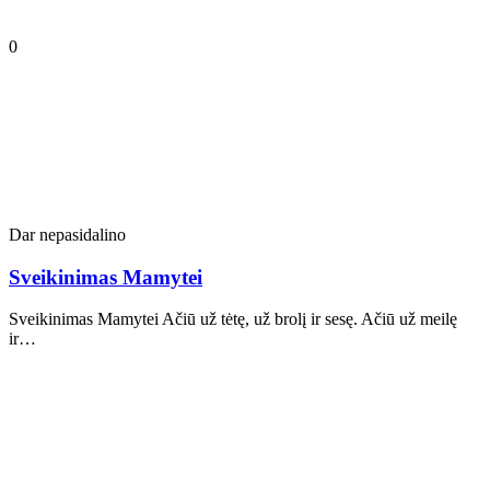
0
Dar nepasidalino
Sveikinimas Mamytei
Sveikinimas Mamytei Ačiū už tėtę, už brolį ir sesę. Ačiū už meilę
ir…