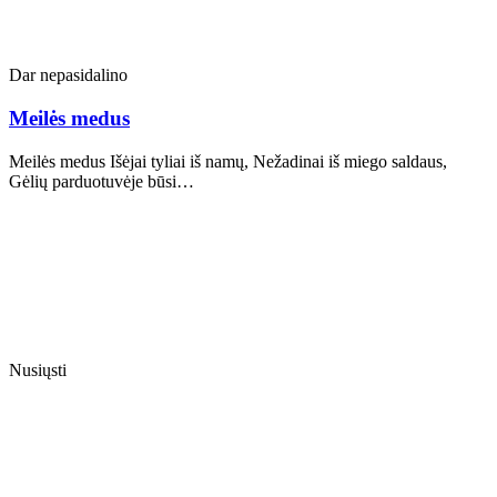
Dar nepasidalino
Meilės medus
Meilės medus Išėjai tyliai iš namų, Nežadinai iš miego saldaus,
Gėlių parduotuvėje būsi…
Nusiųsti