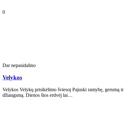
0
Dar nepasidalino
Velykos
Velykos Velykų prisikėlimo šviesoj Pajuski ramybę, gerumą ir
džiaugsmą. Dienos šios erdvėj lai…