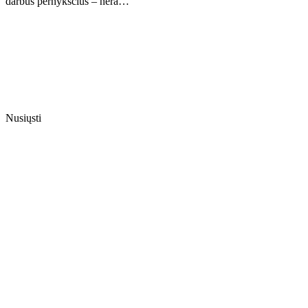
darbus pernykščius – nėra…
Nusiųsti