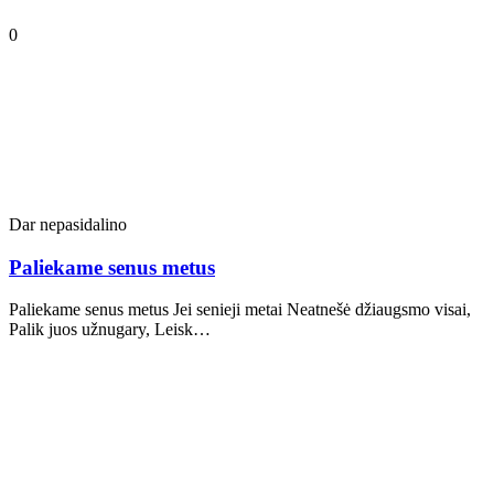
0
Dar nepasidalino
Paliekame senus metus
Paliekame senus metus Jei senieji metai Neatnešė džiaugsmo visai,
Palik juos užnugary, Leisk…