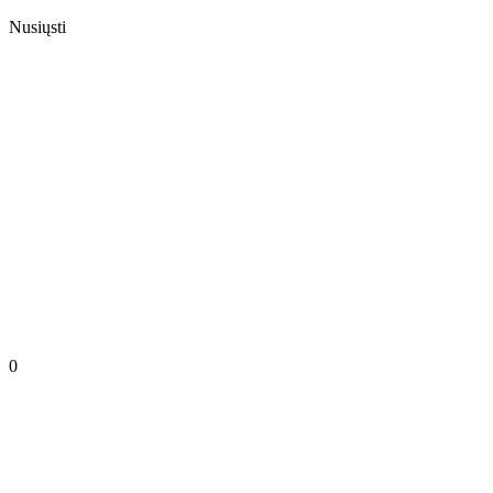
Nusiųsti
0