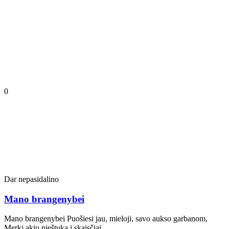
0
Dar nepasidalino
Mano brangenybei
Mano brangenybei Puošiesi jau, mieloji, savo aukso garbanom,
Merki akių pieštuką į skaisčiai…