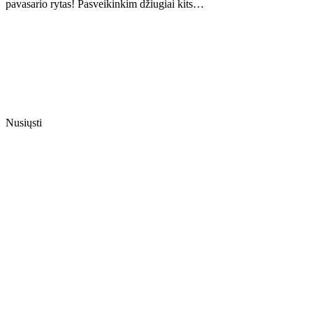
pavasario rytas! Pasveikinkim džiugiai kits…
Nusiųsti