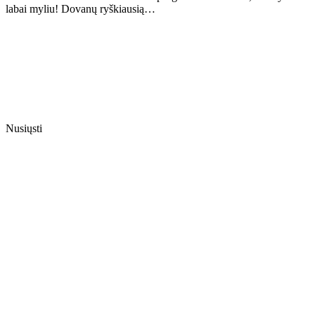
labai myliu! Dovanų ryškiausią…
Nusiųsti