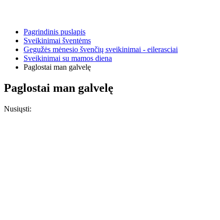
Pagrindinis puslapis
Sveikinimai šventėms
Gegužės mėnesio švenčių sveikinimai - eilerasciai
Sveikinimai su mamos diena
Paglostai man galvelę
Paglostai man galvelę
Nusiųsti: