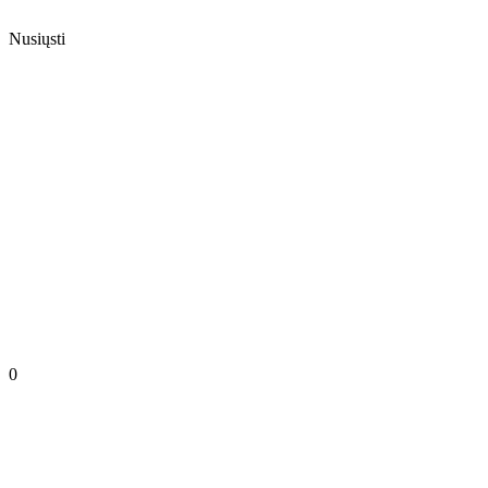
Nusiųsti
0