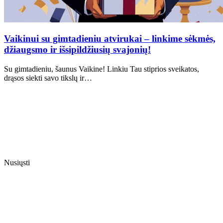
Vaikinui su gimtadieniu atvirukai – linkime sėkmės,
džiaugsmo ir išsipildžiusių svajonių!
Su gimtadieniu, šaunus Vaikine! Linkiu Tau stiprios sveikatos,
drąsos siekti savo tikslų ir…
Nusiųsti