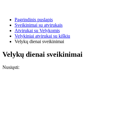
Pagrindinis puslapis
Sveikinimai su atvirukais
Atvirukai su Velykomis
Velykiniai atvirukai su kiškiu
Velykų dienai sveikinimai
Velykų dienai sveikinimai
Nusiųsti: