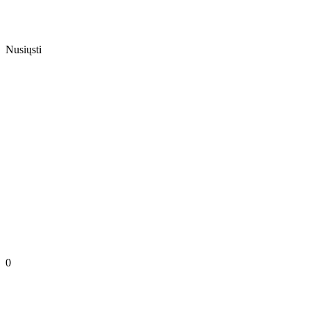
Nusiųsti
0