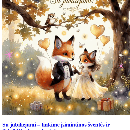
Su jubiliejumi – linkime įsimintinos šventės ir