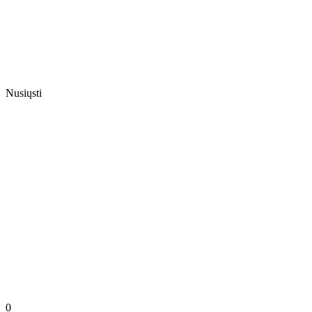
Nusiųsti
0