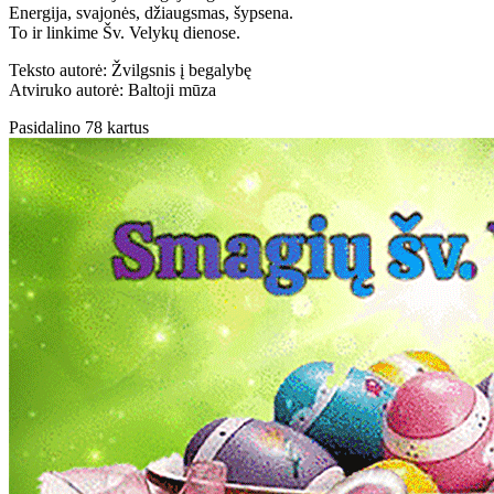
Energija, svajonės, džiaugsmas, šypsena.
To ir linkime Šv. Velykų dienose.
Teksto autorė: Žvilgsnis į begalybę
Atviruko autorė: Baltoji mūza
Pasidalino 78 kartus