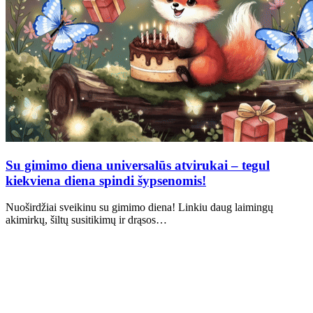
Su gimimo diena universalūs atvirukai – tegul
kiekviena diena spindi šypsenomis!
Nuoširdžiai sveikinu su gimimo diena! Linkiu daug laimingų
akimirkų, šiltų susitikimų ir drąsos…