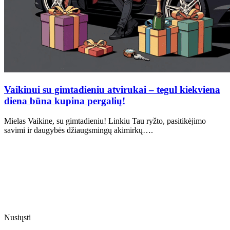
Vaikinui su gimtadieniu atvirukai – tegul kiekviena
diena būna kupina pergalių!
Mielas Vaikine, su gimtadieniu! Linkiu Tau ryžto, pasitikėjimo
savimi ir daugybės džiaugsmingų akimirkų….
Nusiųsti