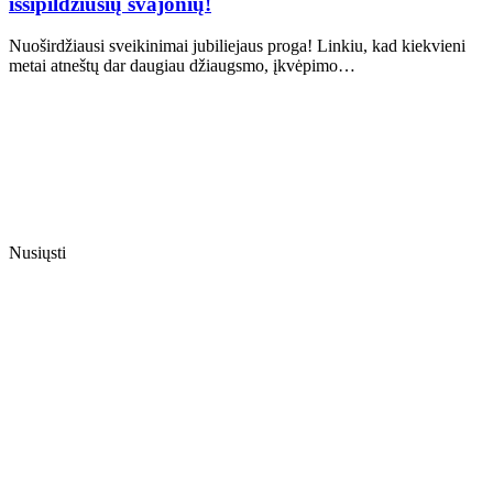
išsipildžiusių svajonių!
Nuoširdžiausi sveikinimai jubiliejaus proga! Linkiu, kad kiekvieni
metai atneštų dar daugiau džiaugsmo, įkvėpimo…
Nusiųsti