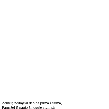
Žemelę nedrąsiai dabina pirma žaluma,
Pamažel iš naujo žmoguje atgimsta: