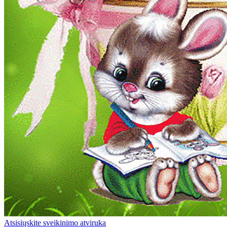
Atsisiųskite sveikinimo atviruką