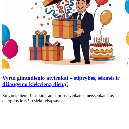
Vyrui gimtadienio atvirukai – stiprybės, sėkmės ir
džiaugsmo kiekvieną dieną!
Su gimtadieniu! Linkiu Tau stiprios sveikatos, neišsenkančios
energijos ir ryžto siekti visų savo…