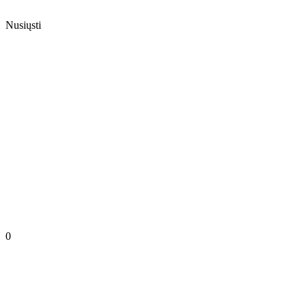
Nusiųsti
0