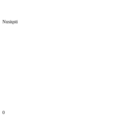
Nusiųsti
0