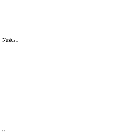
Nusiųsti
0