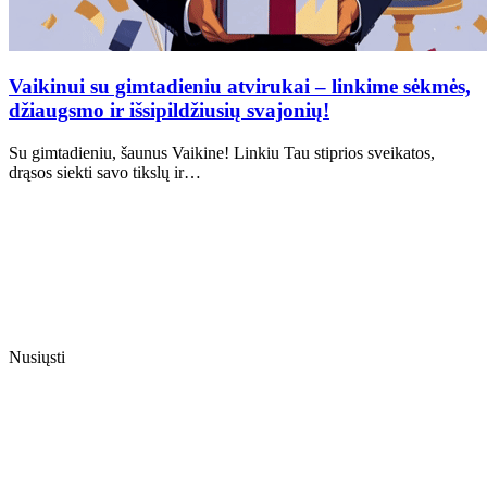
Vaikinui su gimtadieniu atvirukai – linkime sėkmės,
džiaugsmo ir išsipildžiusių svajonių!
Su gimtadieniu, šaunus Vaikine! Linkiu Tau stiprios sveikatos,
drąsos siekti savo tikslų ir…
Nusiųsti