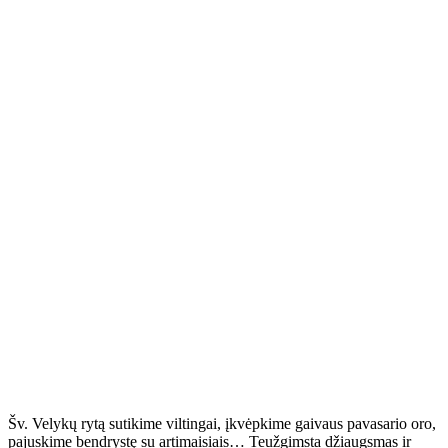
Šv. Velykų rytą sutikime viltingai, įkvėpkime gaivaus pavasario oro,
pajuskime bendrystę su artimaisiais… Teužgimsta džiaugsmas ir