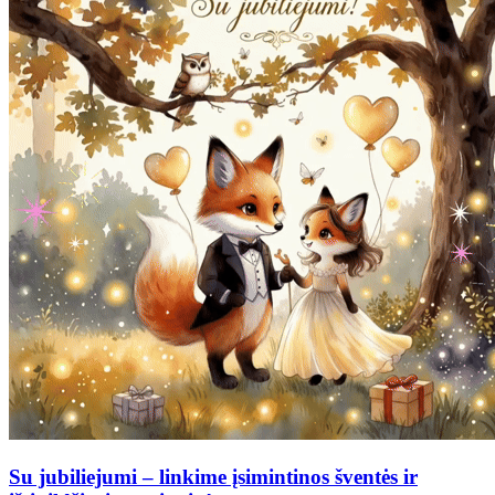
Su jubiliejumi – linkime įsimintinos šventės ir