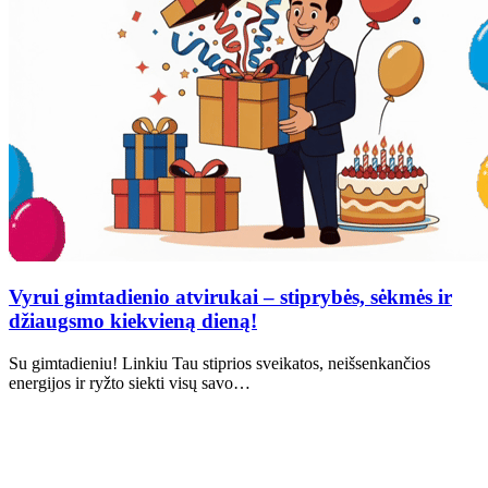
Vyrui gimtadienio atvirukai – stiprybės, sėkmės ir
džiaugsmo kiekvieną dieną!
Su gimtadieniu! Linkiu Tau stiprios sveikatos, neišsenkančios
energijos ir ryžto siekti visų savo…