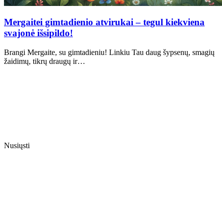
Mergaitei gimtadienio atvirukai – tegul kiekviena
svajonė išsipildo!
Brangi Mergaite, su gimtadieniu! Linkiu Tau daug šypsenų, smagių
žaidimų, tikrų draugų ir…
Nusiųsti