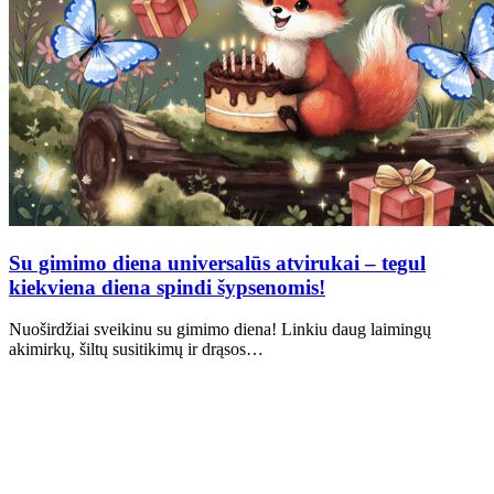
Su gimimo diena universalūs atvirukai – tegul
kiekviena diena spindi šypsenomis!
Nuoširdžiai sveikinu su gimimo diena! Linkiu daug laimingų
akimirkų, šiltų susitikimų ir drąsos…