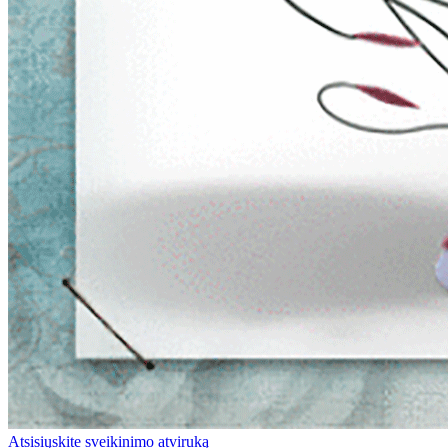
Atsisiųskite sveikinimo atviruką