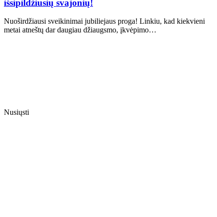
išsipildžiusių svajonių!
Nuoširdžiausi sveikinimai jubiliejaus proga! Linkiu, kad kiekvieni
metai atneštų dar daugiau džiaugsmo, įkvėpimo…
Nusiųsti