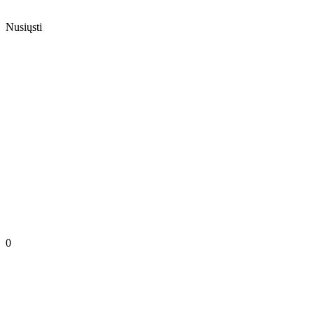
Nusiųsti
0