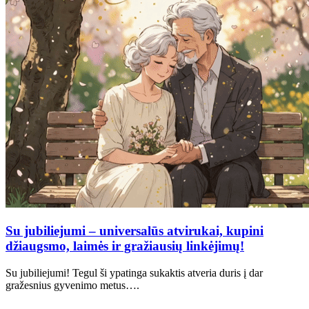
Su jubiliejumi – universalūs atvirukai, kupini
džiaugsmo, laimės ir gražiausių linkėjimų!
Su jubiliejumi! Tegul ši ypatinga sukaktis atveria duris į dar
gražesnius gyvenimo metus….