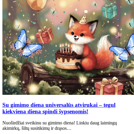
Su gimimo diena universalūs atvirukai – tegul
kiekviena diena spindi šypsenomis!
Nuoširdžiai sveikinu su gimimo diena! Linkiu daug laimingų
akimirkų, šiltų susitikimų ir drąsos…