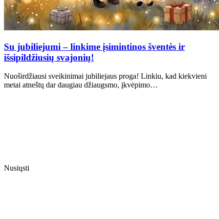
Su jubiliejumi – linkime įsimintinos šventės ir
išsipildžiusių svajonių!
Nuoširdžiausi sveikinimai jubiliejaus proga! Linkiu, kad kiekvieni
metai atneštų dar daugiau džiaugsmo, įkvėpimo…
Nusiųsti