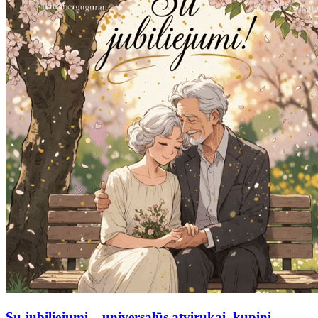
Su jubiliejumi – universalūs atvirukai, kupini