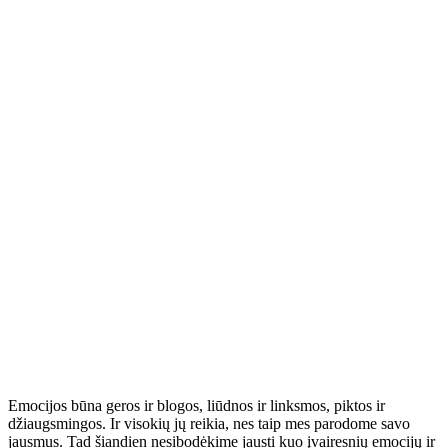
Emocijos būna geros ir blogos, liūdnos ir linksmos, piktos ir
džiaugsmingos. Ir visokių jų reikia, nes taip mes parodome savo
jausmus. Tad šiandien nesibodėkime jausti kuo įvairesnių emocijų ir