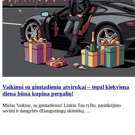
Vaikinui su gimtadieniu atvirukai – tegul kiekviena
diena būna kupina pergalių!
Mielas Vaikine, su gimtadieniu! Linkiu Tau ryžto, pasitikėjimo
savimi ir daugybės džiaugsmingų akimirkų….