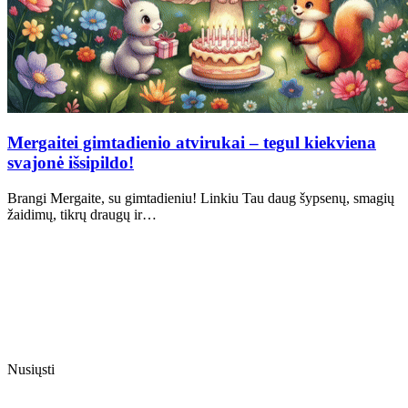
Mergaitei gimtadienio atvirukai – tegul kiekviena
svajonė išsipildo!
Brangi Mergaite, su gimtadieniu! Linkiu Tau daug šypsenų, smagių
žaidimų, tikrų draugų ir…
Nusiųsti