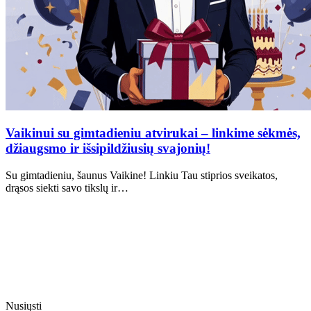
Vaikinui su gimtadieniu atvirukai – linkime sėkmės,
džiaugsmo ir išsipildžiusių svajonių!
Su gimtadieniu, šaunus Vaikine! Linkiu Tau stiprios sveikatos,
drąsos siekti savo tikslų ir…
Nusiųsti