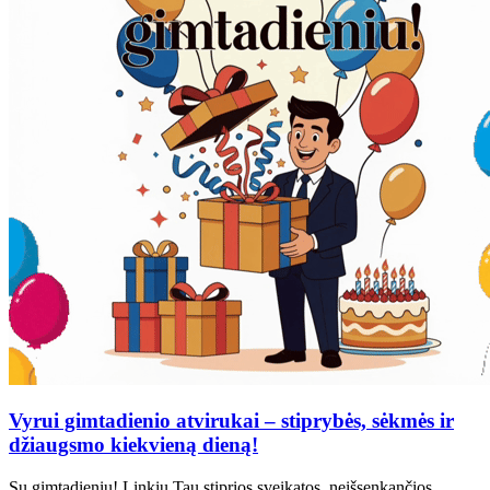
Vyrui gimtadienio atvirukai – stiprybės, sėkmės ir
džiaugsmo kiekvieną dieną!
Su gimtadieniu! Linkiu Tau stiprios sveikatos, neišsenkančios