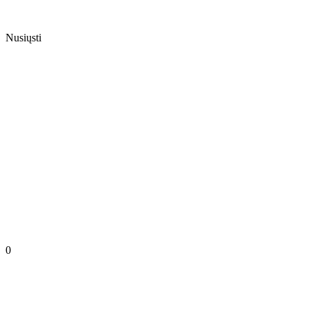
Nusiųsti
0