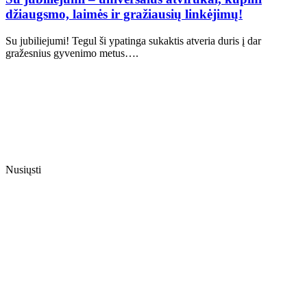
džiaugsmo, laimės ir gražiausių linkėjimų!
Su jubiliejumi! Tegul ši ypatinga sukaktis atveria duris į dar
gražesnius gyvenimo metus….
Nusiųsti