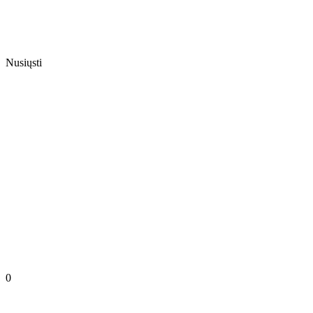
Nusiųsti
0