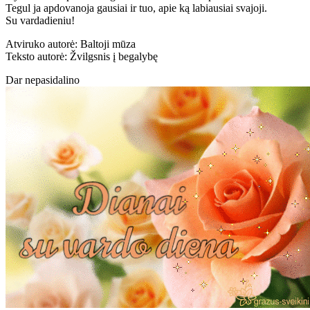
Tegul ja apdovanoja gausiai ir tuo, apie ką labiausiai svajoji.
Su vardadieniu!
Atviruko autorė: Baltoji mūza
Teksto autorė: Žvilgsnis į begalybę
Dar nepasidalino