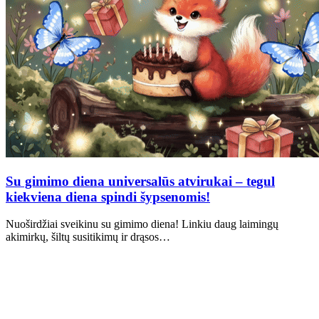
Su gimimo diena universalūs atvirukai – tegul
kiekviena diena spindi šypsenomis!
Nuoširdžiai sveikinu su gimimo diena! Linkiu daug laimingų
akimirkų, šiltų susitikimų ir drąsos…