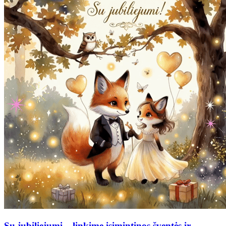
Su jubiliejumi – linkime įsimintinos šventės ir