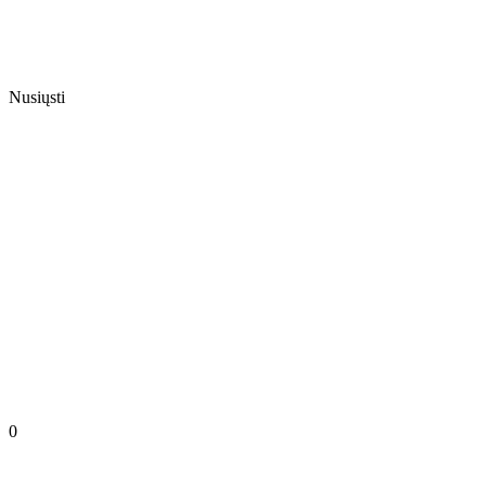
Nusiųsti
0