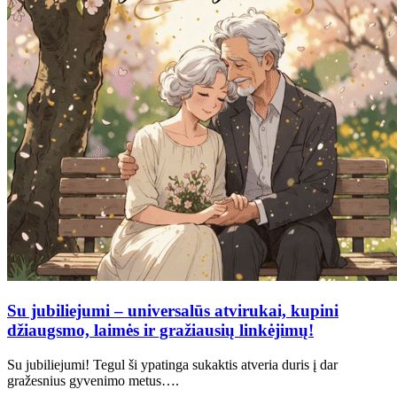
Su jubiliejumi – universalūs atvirukai, kupini
džiaugsmo, laimės ir gražiausių linkėjimų!
Su jubiliejumi! Tegul ši ypatinga sukaktis atveria duris į dar
gražesnius gyvenimo metus….