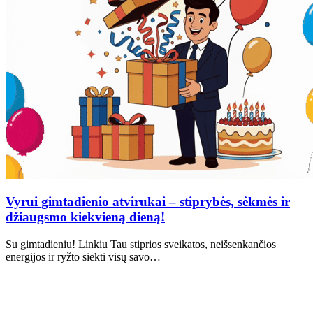
Vyrui gimtadienio atvirukai – stiprybės, sėkmės ir
džiaugsmo kiekvieną dieną!
Su gimtadieniu! Linkiu Tau stiprios sveikatos, neišsenkančios
energijos ir ryžto siekti visų savo…