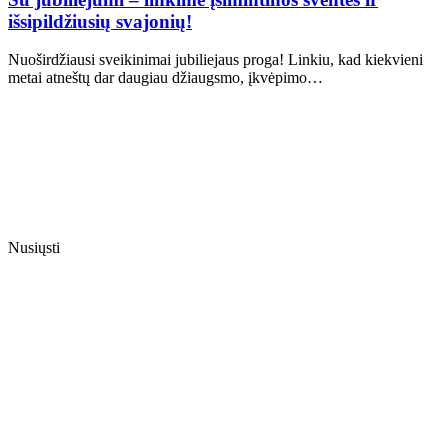
išsipildžiusių svajonių!
Nuoširdžiausi sveikinimai jubiliejaus proga! Linkiu, kad kiekvieni
metai atneštų dar daugiau džiaugsmo, įkvėpimo…
Nusiųsti