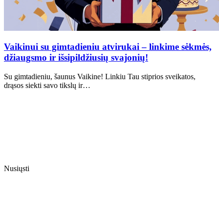
Vaikinui su gimtadieniu atvirukai – linkime sėkmės,
džiaugsmo ir išsipildžiusių svajonių!
Su gimtadieniu, šaunus Vaikine! Linkiu Tau stiprios sveikatos,
drąsos siekti savo tikslų ir…
Nusiųsti