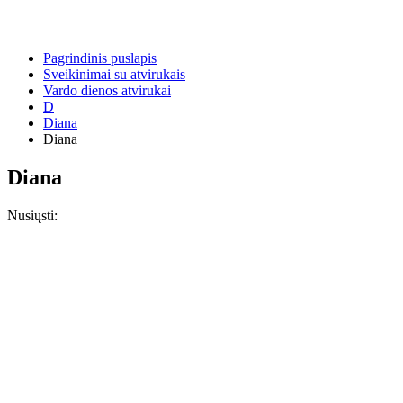
Pagrindinis puslapis
Sveikinimai su atvirukais
Vardo dienos atvirukai
D
Diana
Diana
Diana
Nusiųsti: