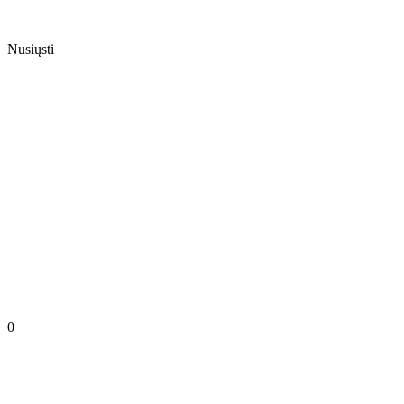
Nusiųsti
0