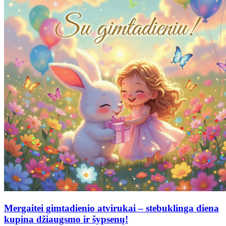
Mergaitei gimtadienio atvirukai – stebuklinga diena
kupina džiaugsmo ir šypsenų!