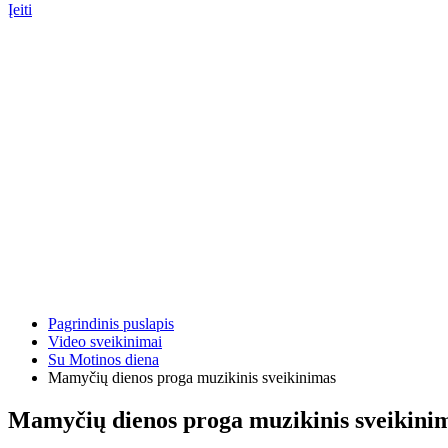
Įeiti
Pagrindinis puslapis
Video sveikinimai
Su Motinos diena
Mamyčių dienos proga muzikinis sveikinimas
Mamyčių dienos proga muzikinis sveikini