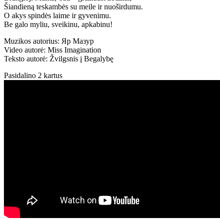
Šiandieną teskambės su meile ir nuoširdumu.
O akys spindės laime ir gyvenimu.
Be galo myliu, sveikinu, apkabinu!
Muzikos autorius: Яр Мазур
Video autorė: Miss Imagination
Teksto autorė: Žvilgsnis į Begalybę
Pasidalino 2 kartus