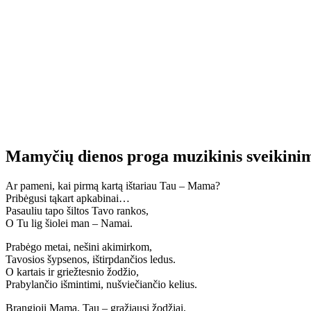
Mamyčių dienos proga muzikinis sveikini
Ar pameni, kai pirmą kartą ištariau Tau – Mama?
Pribėgusi tąkart apkabinai…
Pasauliu tapo šiltos Tavo rankos,
O Tu lig šiolei man – Namai.
Prabėgo metai, nešini akimirkom,
Tavosios šypsenos, ištirpdančios ledus.
O kartais ir griežtesnio žodžio,
Prabylančio išmintimi, nušviečiančio kelius.
Brangioji Mama, Tau – gražiausi žodžiai,