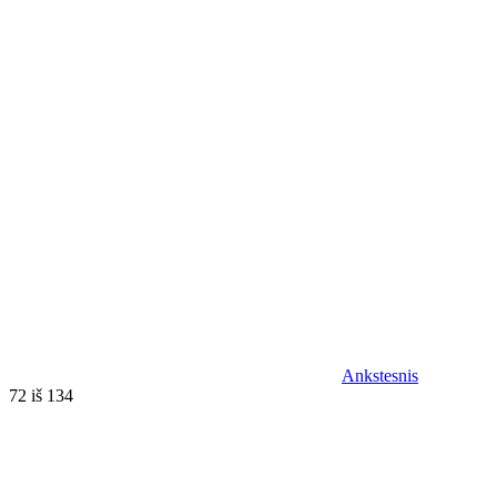
Ankstesnis
72 iš 134