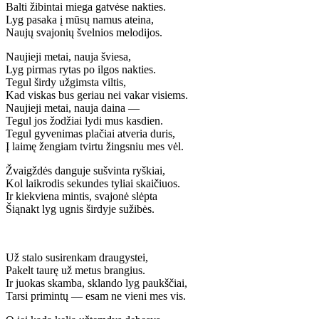
Balti žibintai miega gatvėse nakties.
Lyg pasaka į mūsų namus ateina,
Naujų svajonių švelnios melodijos.
Naujieji metai, nauja šviesa,
Lyg pirmas rytas po ilgos nakties.
Tegul širdy užgimsta viltis,
Kad viskas bus geriau nei vakar visiems.
Naujieji metai, nauja daina —
Tegul jos žodžiai lydi mus kasdien.
Tegul gyvenimas plačiai atveria duris,
Į laimę žengiam tvirtu žingsniu mes vėl.
Žvaigždės danguje sušvinta ryškiai,
Kol laikrodis sekundes tyliai skaičiuos.
Ir kiekviena mintis, svajonė slėpta
Šiąnakt lyg ugnis širdyje sužibės.
Už stalo susirenkam draugystei,
Pakelt taurę už metus brangius.
Ir juokas skamba, sklando lyg paukščiai,
Tarsi primintų — esam ne vieni mes vis.