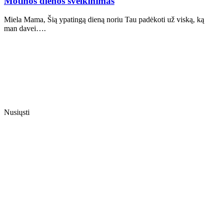
Motinos dienos sveikinimas
Miela Mama, Šią ypatingą dieną noriu Tau padėkoti už viską, ką
man davei….
Nusiųsti