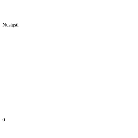
Nusiųsti
0