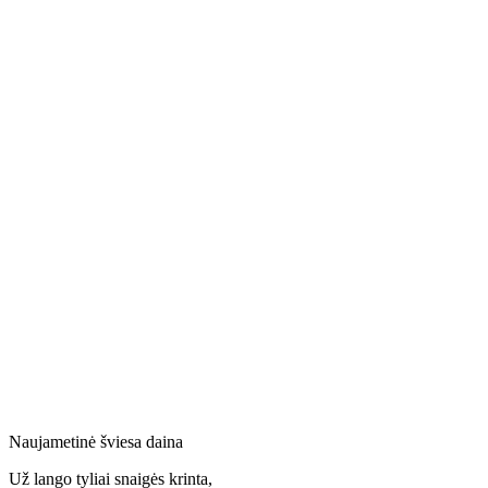
Naujametinė šviesa daina
Už lango tyliai snaigės krinta,