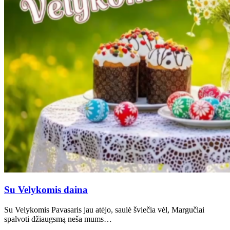
Su Velykomis daina
Su Velykomis Pavasaris jau atėjo, saulė šviečia vėl, Margučiai
spalvoti džiaugsmą neša mums…