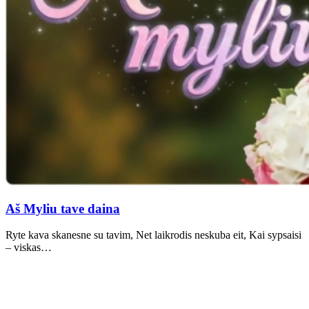
Aš Myliu tave daina
Ryte kava skanesne su tavim, Net laikrodis neskuba eit, Kai sypsaisi
– viskas…