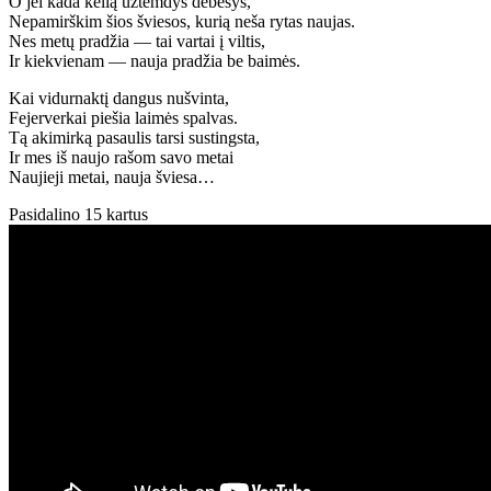
O jei kada kelią užtemdys debesys,
Nepamirškim šios šviesos, kurią neša rytas naujas.
Nes metų pradžia — tai vartai į viltis,
Ir kiekvienam — nauja pradžia be baimės.
Kai vidurnaktį dangus nušvinta,
Fejerverkai piešia laimės spalvas.
Tą akimirką pasaulis tarsi sustingsta,
Ir mes iš naujo rašom savo metai
Naujieji metai, nauja šviesa…
Pasidalino 15 kartus