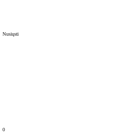
Nusiųsti
0