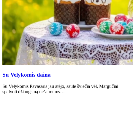
Su Velykomis daina
Su Velykomis Pavasaris jau atėjo, saulė šviečia vėl, Margučiai
spalvoti džiaugsmą neša mums…