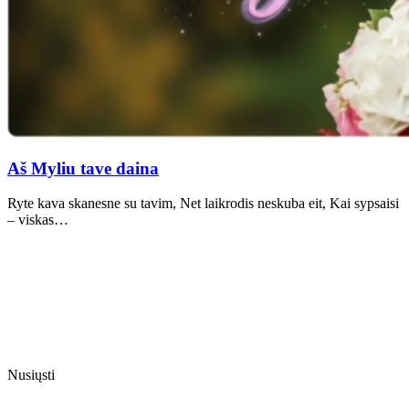
Aš Myliu tave daina
Ryte kava skanesne su tavim, Net laikrodis neskuba eit, Kai sypsaisi
– viskas…
Nusiųsti