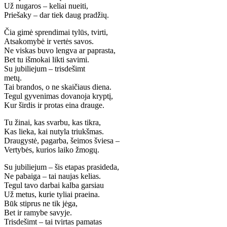
Už nugaros – keliai nueiti,
Priešaky – dar tiek daug pradžių.
Čia gimė sprendimai tylūs, tvirti,
Atsakomybė ir vertės savos.
Ne viskas buvo lengva ar paprasta,
Bet tu išmokai likti savimi.
Su jubiliejum – trisdešimt
metų.
Tai brandos, o ne skaičiaus diena.
Tegul gyvenimas dovanoja kryptį,
Kur širdis ir protas eina drauge.
Tu žinai, kas svarbu, kas tikra,
Kas lieka, kai nutyla triukšmas.
Draugystė, pagarba, šeimos šviesa –
Vertybės, kurios laiko žmogų.
Su jubiliejum – šis etapas prasideda,
Ne pabaiga – tai naujas kelias.
Tegul tavo darbai kalba garsiau
Už metus, kurie tyliai praeina.
Būk stiprus ne tik jėga,
Bet ir ramybe savyje.
Trisdešimt – tai tvirtas pamatas