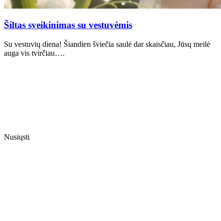
Šiltas sveikinimas su vestuvėmis
Su vestuvių diena! Šiandien šviečia saulė dar skaisčiau, Jūsų meilė
auga vis tvirčiau….
Nusiųsti