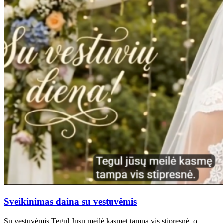
Sveikinimas daina su vestuvėmis
Su vestuvėmis Tegul Jūsų meilė kasmet tampa vis stipresnė, o