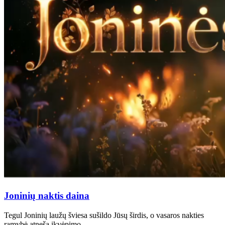
Joninių naktis daina
Tegul Joninių laužų šviesa sušildo Jūsų širdis, o vasaros nakties
ramybė atneša įkvėpimo,…