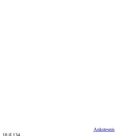
Ankstesnis
18 iš 134