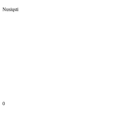
Nusiųsti
0