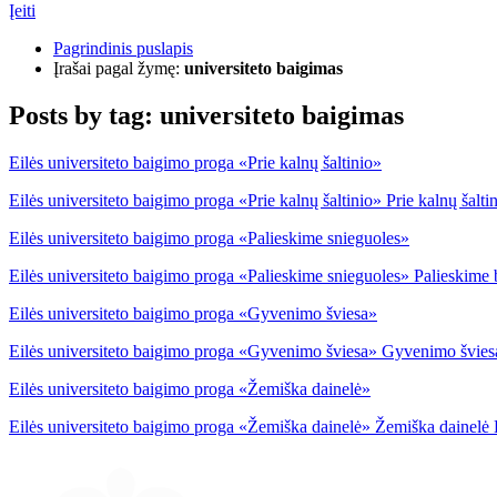
Įeiti
Pagrindinis puslapis
Įrašai pagal žymę:
universiteto baigimas
Posts by tag:
universiteto baigimas
Eilės universiteto baigimo proga «Prie kalnų šaltinio»
Eilės universiteto baigimo proga «Prie kalnų šaltinio» Prie kalnų šalt
Eilės universiteto baigimo proga «Palieskime snieguoles»
Eilės universiteto baigimo proga «Palieskime snieguoles» Palieskime b
Eilės universiteto baigimo proga «Gyvenimo šviesa»
Eilės universiteto baigimo proga «Gyvenimo šviesa» Gyvenimo šviesa
Eilės universiteto baigimo proga «Žemiška dainelė»
Eilės universiteto baigimo proga «Žemiška dainelė» Žemiška dainelė