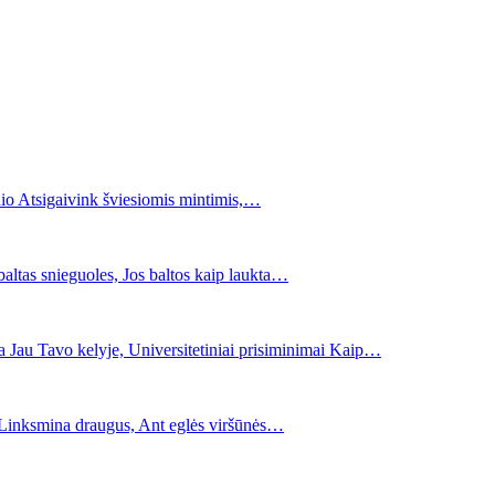
inio Atsigaivink šviesiomis mintimis,…
altas snieguoles, Jos baltos kaip laukta…
 Jau Tavo kelyje, Universitetiniai prisiminimai Kaip…
 Linksmina draugus, Ant eglės viršūnės…