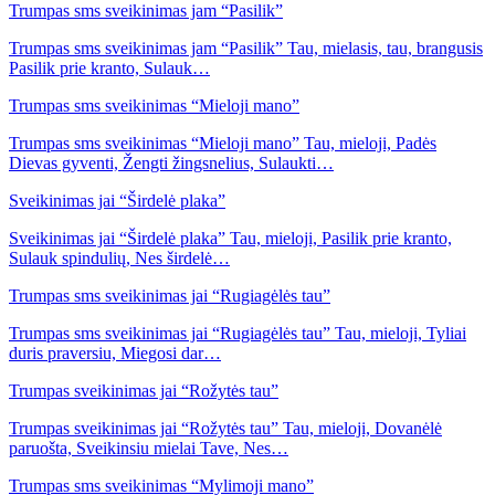
Trumpas sms sveikinimas jam “Pasilik”
Trumpas sms sveikinimas jam “Pasilik” Tau, mielasis, tau, brangusis
Pasilik prie kranto, Sulauk…
Trumpas sms sveikinimas “Mieloji mano”
Trumpas sms sveikinimas “Mieloji mano” Tau, mieloji, Padės
Dievas gyventi, Žengti žingsnelius, Sulaukti…
Sveikinimas jai “Širdelė plaka”
Sveikinimas jai “Širdelė plaka” Tau, mieloji, Pasilik prie kranto,
Sulauk spindulių, Nes širdelė…
Trumpas sms sveikinimas jai “Rugiagėlės tau”
Trumpas sms sveikinimas jai “Rugiagėlės tau” Tau, mieloji, Tyliai
duris praversiu, Miegosi dar…
Trumpas sveikinimas jai “Rožytės tau”
Trumpas sveikinimas jai “Rožytės tau” Tau, mieloji, Dovanėlė
paruošta, Sveikinsiu mielai Tave, Nes…
Trumpas sms sveikinimas “Mylimoji mano”