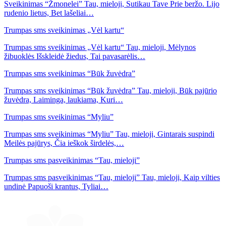
Sveikinimas “Žmonelei” Tau, mieloji, Sutikau Tave Prie beržo. Lijo
rudenio lietus, Bet lašeliai…
Trumpas sms sveikinimas „Vėl kartu“
Trumpas sms sveikinimas „Vėl kartu“ Tau, mieloji, Mėlynos
žibuoklės Išskleidė žiedus, Tai pavasarėlis…
Trumpas sms sveikinimas “Būk žuvėdra”
Trumpas sms sveikinimas “Būk žuvėdra” Tau, mieloji, Būk pajūrio
žuvėdra, Laiminga, laukiama, Kuri…
Trumpas sms sveikinimas “Myliu”
Trumpas sms sveikinimas “Myliu” Tau, mieloji, Gintarais suspindi
Meilės pajūrys, Čia ieškok širdelės,…
Trumpas sms pasveikinimas “Tau, mieloji”
Trumpas sms pasveikinimas “Tau, mieloji” Tau, mieloji, Kaip vilties
undinė Papuoši krantus, Tyliai…