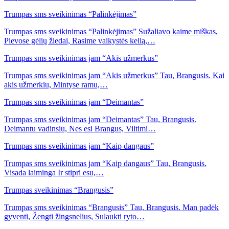
Trumpas sms sveikinimas “Palinkėjimas”
Trumpas sms sveikinimas “Palinkėjimas” Sužaliavo kaime miškas,
Pievose gėlių žiedai, Rasime vaikystės kelią,…
Trumpas sms sveikinimas jam “Akis užmerkus”
Trumpas sms sveikinimas jam “Akis užmerkus” Tau, Brangusis. Kai
akis užmerkiu, Mintyse ramu,…
Trumpas sms sveikinimas jam “Deimantas”
Trumpas sms sveikinimas jam “Deimantas” Tau, Brangusis.
Deimantu vadinsiu, Nes esi Brangus, Viltimi…
Trumpas sms sveikinimas jam “Kaip dangaus”
Trumpas sms sveikinimas jam “Kaip dangaus” Tau, Brangusis.
Visada laiminga Ir stipri esu,…
Trumpas sveikinimas “Brangusis”
Trumpas sms sveikinimas “Brangusis” Tau, Brangusis. Man padėk
gyventi, Žengti žingsnelius, Sulaukti ryto…