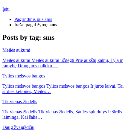
Įeiti
Pagrindinis puslapis
Įrašai pagal žymę:
sms
Posts by tag:
sms
Meilės aukurai
Meilės aukurai Meilės aukurai uždegti Prie aukštų kalnų. Tylą ir
ramybę Draugams palieku….
Tylios melsvos bangos
Tylios melsvos bangos Tylios melsvos bangos Ir jūros laivai, Tai
širdies kelionės, Meilės…
Tik vienas žiedelis
Tik vienas žiedelis Tik vienas žiedelis, Saulės spindulys Ir širdis
laiminga, Kai šalia…
Daug žvaigždžių