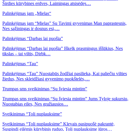
Širdies kūrybines erdves, Laimingas atsisėdęs…
Palinkėjimas jam „Mielas“
Palinkėjimas jam “Mielas” Su Tavimi gyvenimas Man paprastesnis,
Nes sąžiningas ir dosnus esi,…
Palinkėjimas “Darbas lai puošia”
Palinkėjimas “Darbas lai puošia” Iškelk prasmingus iššūkius, Nes
tikslas – tai viltis, Dirbk…
Palinkėjimas “Tau”
Palinkėjimas “Tau” Nuostabūs žodžiai pasilieka, Kai paliečiu vilties
žiedus, Nes skleidžiasi gyvenimo puokštelės,…
Trumpas sms sveikinimas “Su šviesia mintim”
Trumpas sms sveikinimas “Su šviesia mintim” Jums Tyloje sukursiu,
Nuostabias eiles, Nes gražiausios…
Sveikinimas “Toli nuplauksime”
Sveikinimas “Toli nuplauksime” Klevais pasipuošė pakrantė,
Suspindi eilėmis kūrybinis ruduo, Toli nuplauksime jūros…