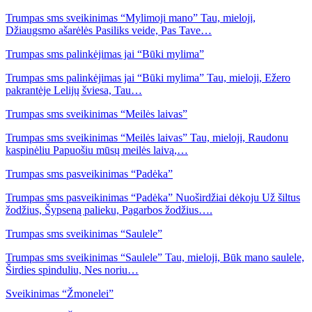
Trumpas sms sveikinimas “Mylimoji mano” Tau, mieloji,
Džiaugsmo ašarėlės Pasiliks veide, Pas Tave…
Trumpas sms palinkėjimas jai “Būki mylima”
Trumpas sms palinkėjimas jai “Būki mylima” Tau, mieloji, Ežero
pakrantėje Lelijų šviesa, Tau…
Trumpas sms sveikinimas “Meilės laivas”
Trumpas sms sveikinimas “Meilės laivas” Tau, mieloji, Raudonu
kaspinėliu Papuošiu mūsų meilės laivą,…
Trumpas sms pasveikinimas “Padėka”
Trumpas sms pasveikinimas “Padėka” Nuoširdžiai dėkoju Už šiltus
žodžius, Šypseną palieku, Pagarbos žodžius….
Trumpas sms sveikinimas “Saulele”
Trumpas sms sveikinimas “Saulele” Tau, mieloji, Būk mano saulele,
Širdies spinduliu, Nes noriu…
Sveikinimas “Žmonelei”