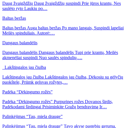
Daug žvaigždžių Daug žvaigždžių suspindi Prie jūros krantų, Nes
saulėto ryto Laukiu po…
Baltas beržas
Baltas beržas Auga baltas beržas Po mano langais, Suspindi lapeliai
Meilės spinduliais. Autorė:…
Dangaus balandėlis
Dangaus balandėlis Dangaus balandėlis Tupi prie krantų, Meilės
akmenėliai suspindi Nuo saulės spindulių….
Lakštingalos jau čiulba
Lakštingalos jau čiulba Lakštingalos jau čiulba, Dėkosiu su gėlyčių
puokštele, Priimk gelsvas rožytes,…
Padėka “Dėkingumo rožės”
Padėka “Dėkingumo rožės” Purpurines rožes Dovanos širdis,
Padėkodami širdingai Prisiminkite Gražų bendravimą Ir…
Palinkėjimas “Tau, miela drauge”
Palinkėjimas “Tau, miela drauge” Tavo akyse pastebiu gerumą,